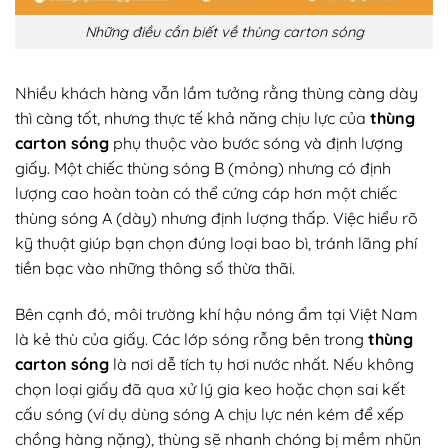
Những điều cần biết về thùng carton sóng
Nhiều khách hàng vẫn lầm tưởng rằng thùng càng dày
thì càng tốt, nhưng thực tế khả năng chịu lực của
thùng
carton sóng
phụ thuộc vào bước sóng và định lượng
giấy. Một chiếc thùng sóng B (mỏng) nhưng có định
lượng cao hoàn toàn có thể cứng cáp hơn một chiếc
thùng sóng A (dày) nhưng định lượng thấp. Việc hiểu rõ
kỹ thuật giúp bạn chọn đúng loại bao bì, tránh lãng phí
tiền bạc vào những thông số thừa thãi.
Bên cạnh đó, môi trường khí hậu nóng ẩm tại Việt Nam
là kẻ thù của giấy. Các lớp sóng rỗng bên trong
thùng
carton sóng
là nơi dễ tích tụ hơi nước nhất. Nếu không
chọn loại giấy đã qua xử lý gia keo hoặc chọn sai kết
cấu sóng (ví dụ dùng sóng A chịu lực nén kém để xếp
chồng hàng nặng), thùng sẽ nhanh chóng bị mềm nhũn