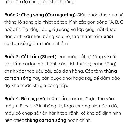
yêu cầu độ cứng của khách hàng.
Bước 2: Chạy sóng (Corrugating)
Giấy được đưa qua hệ
thống lô sóng gia nhiệt để tạo hình các gợn sóng (A, B, C
hoặc E). Tại đây, lớp giấy sóng và lớp giấy mặt được
dán dính với nhau bằng keo hồ, tạo thành tấm
phôi
carton sóng
bán thành phẩm.
Bước 3: Cắt tấm (Sheet)
Dàn máy cắt tự động sẽ cắt
các tấm carton dài thành các kích thước (Dài x Rộng)
chính xác theo yêu cầu của đơn hàng. Các tấm
thùng
carton sóng
này cần được phơi hoặc sấy để đảm bảo
độ khô trước khi gia công tiếp.
Bước 4: Bổ chạp và In ấn
Tấm carton được đưa vào
máy in Flexo để in thông tin, logo thương hiệu. Sau đó,
máy bổ chạp sẽ tiến hành tạo rãnh, xẻ khe để định hình
nên chiếc
thùng carton sóng
hoàn chỉnh.