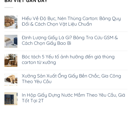
BÀI VIẾT GẦN ĐÂY
Hiểu Về Độ Bục, Nén Thùng Carton: Bảng Quy
Đổi & Cách Chọn Vật Liệu Chuẩn
Không
có
Định Lượng Giấy Là Gì? Bảng Tra Cứu GSM &
bình
luận
Cách Chọn Giấy Bao Bì
ở
Hiểu
Không
Về
có
Bóc tách 5 Yếu tố ảnh hưởng đến giá thùng
Độ
bình
Bục,
luận
carton từ xưởng
Nén
ở
Thùng
Định
Không
Carton:
Lượng
có
Xưởng Sản Xuất Ống Giấy Bền Chắc, Gia Công
Bảng
Giấy
bình
Quy
Là
luận
Theo Yêu Cầu
Đổi
Gì?
ở
&
Bảng
Bóc
Không
Cách
Tra
tách
có
In Hộp Giấy Đựng Nước Mắm Theo Yêu Cầu, Giá
Chọn
Cứu
5
bình
Vật
GSM
Yếu
luận
Tốt Tại 2T
Liệu
&
tố
ở
Chuẩn
Cách
ảnh
Xưởng
Không
Chọn
hưởng
Sản
có
Giấy
đến
Xuất
bình
Bao
giá
Ống
luận
Bì
thùng
Giấy
ở
carton
Bền
In
từ
Chắc,
Hộp