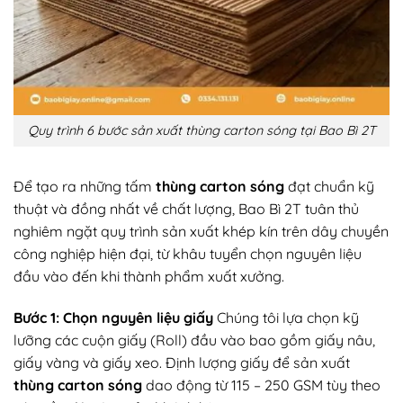
Quy trình 6 bước sản xuất thùng carton sóng tại Bao Bì 2T
Để tạo ra những tấm
thùng carton sóng
đạt chuẩn kỹ
thuật và đồng nhất về chất lượng, Bao Bì 2T tuân thủ
nghiêm ngặt quy trình sản xuất khép kín trên dây chuyền
công nghiệp hiện đại, từ khâu tuyển chọn nguyên liệu
đầu vào đến khi thành phẩm xuất xưởng.
Bước 1: Chọn nguyên liệu giấy
Chúng tôi lựa chọn kỹ
lưỡng các cuộn giấy (Roll) đầu vào bao gồm giấy nâu,
giấy vàng và giấy xeo. Định lượng giấy để sản xuất
thùng carton sóng
dao động từ 115 – 250 GSM tùy theo