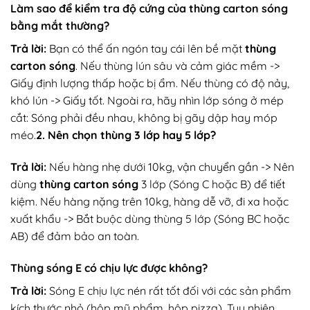
Làm sao để kiểm tra độ cứng của thùng carton sóng
bằng mắt thường?
Trả lời:
Bạn có thể ấn ngón tay cái lên bề mặt
thùng
carton sóng
. Nếu thùng lún sâu và cảm giác mềm ->
Giấy định lượng thấp hoặc bị ẩm. Nếu thùng có độ nảy,
khó lún -> Giấy tốt. Ngoài ra, hãy nhìn lớp sóng ở mép
cắt: Sóng phải đều nhau, không bị gãy dập hay móp
méo.
2. Nên chọn thùng 3 lớp hay 5 lớp?
Trả lời:
Nếu hàng nhẹ dưới 10kg, vận chuyển gần -> Nên
dùng
thùng carton sóng
3 lớp (Sóng C hoặc B) để tiết
kiệm. Nếu hàng nặng trên 10kg, hàng dễ vỡ, đi xa hoặc
xuất khẩu -> Bắt buộc dùng thùng 5 lớp (Sóng BC hoặc
AB) để đảm bảo an toàn.
Thùng sóng E có chịu lực được không?
Trả lời:
Sóng E chịu lực nén rất tốt đối với các sản phẩm
kích thước nhỏ (hộp mỹ phẩm, hộp pizza). Tuy nhiên,