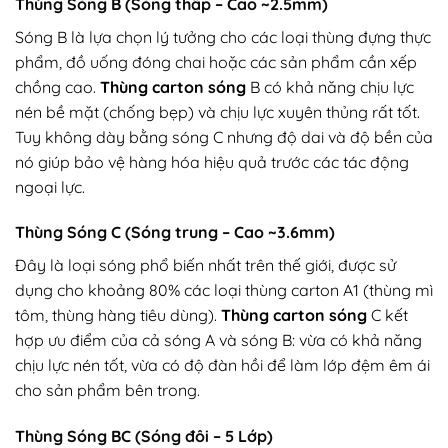
Thùng Sóng B (Sóng thấp – Cao ~2.5mm)
Sóng B là lựa chọn lý tưởng cho các loại thùng đựng thực
phẩm, đồ uống đóng chai hoặc các sản phẩm cần xếp
chồng cao.
Thùng carton sóng
B có khả năng chịu lực
nén bề mặt (chống bẹp) và chịu lực xuyên thủng rất tốt.
Tuy không dày bằng sóng C nhưng độ dai và độ bền của
nó giúp bảo vệ hàng hóa hiệu quả trước các tác động
ngoại lực.
Thùng Sóng C (Sóng trung – Cao ~3.6mm)
Đây là loại sóng phổ biến nhất trên thế giới, được sử
dụng cho khoảng 80% các loại thùng carton A1 (thùng mì
tôm, thùng hàng tiêu dùng).
Thùng carton sóng
C kết
hợp ưu điểm của cả sóng A và sóng B: vừa có khả năng
chịu lực nén tốt, vừa có độ đàn hồi để làm lớp đệm êm ái
cho sản phẩm bên trong.
Thùng Sóng BC (Sóng đôi – 5 Lớp)