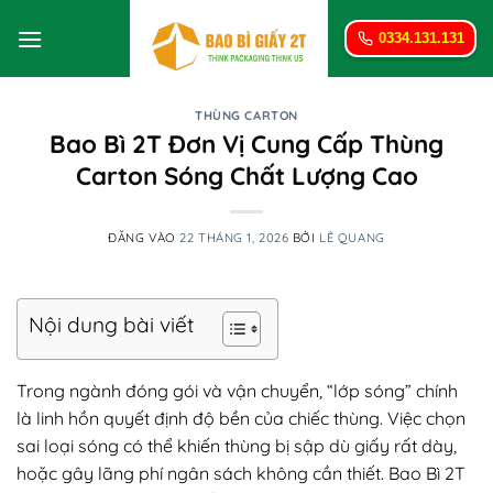
Bỏ
qua
0334.131.131
nội
dung
THÙNG CARTON
Bao Bì 2T Đơn Vị Cung Cấp Thùng
Carton Sóng Chất Lượng Cao
ĐĂNG VÀO
22 THÁNG 1, 2026
BỞI
LÊ QUANG
Nội dung bài viết
Trong ngành đóng gói và vận chuyển, “lớp sóng” chính
là linh hồn quyết định độ bền của chiếc thùng. Việc chọn
sai loại sóng có thể khiến thùng bị sập dù giấy rất dày,
hoặc gây lãng phí ngân sách không cần thiết. Bao Bì 2T