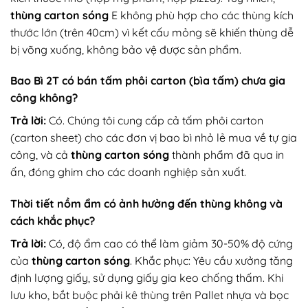
thùng carton sóng
E không phù hợp cho các thùng kích
thước lớn (trên 40cm) vì kết cấu mỏng sẽ khiến thùng dễ
bị võng xuống, không bảo vệ được sản phẩm.
Bao Bì 2T có bán tấm phôi carton (bìa tấm) chưa gia
công không?
Trả lời:
Có. Chúng tôi cung cấp cả tấm phôi carton
(carton sheet) cho các đơn vị bao bì nhỏ lẻ mua về tự gia
công, và cả
thùng carton sóng
thành phẩm đã qua in
ấn, đóng ghim cho các doanh nghiệp sản xuất.
Thời tiết nồm ẩm có ảnh hưởng đến thùng không và
cách khắc phục?
Trả lời:
Có, độ ẩm cao có thể làm giảm 30-50% độ cứng
của
thùng carton sóng
. Khắc phục: Yêu cầu xưởng tăng
định lượng giấy, sử dụng giấy gia keo chống thấm. Khi
lưu kho, bắt buộc phải kê thùng trên Pallet nhựa và bọc