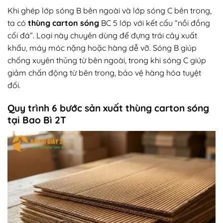
Khi ghép lớp sóng B bên ngoài và lớp sóng C bên trong,
ta có
thùng carton sóng
BC 5 lớp với kết cấu “nồi đồng
cối đá”. Loại này chuyên dùng để đựng trái cây xuất
khẩu, máy móc nặng hoặc hàng dễ vỡ. Sóng B giúp
chống xuyên thủng từ bên ngoài, trong khi sóng C giúp
giảm chấn động từ bên trong, bảo vệ hàng hóa tuyệt
đối.
Quy trình 6 bước sản xuất thùng carton sóng
tại Bao Bì 2T