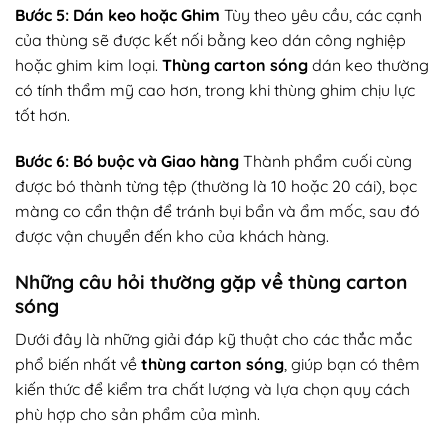
Bước 5: Dán keo hoặc Ghim
Tùy theo yêu cầu, các cạnh
của thùng sẽ được kết nối bằng keo dán công nghiệp
hoặc ghim kim loại.
Thùng carton sóng
dán keo thường
có tính thẩm mỹ cao hơn, trong khi thùng ghim chịu lực
tốt hơn.
Bước 6: Bó buộc và Giao hàng
Thành phẩm cuối cùng
được bó thành từng tệp (thường là 10 hoặc 20 cái), bọc
màng co cẩn thận để tránh bụi bẩn và ẩm mốc, sau đó
được vận chuyển đến kho của khách hàng.
Những câu hỏi thường gặp về thùng carton
sóng
Dưới đây là những giải đáp kỹ thuật cho các thắc mắc
phổ biến nhất về
thùng carton sóng
, giúp bạn có thêm
kiến thức để kiểm tra chất lượng và lựa chọn quy cách
phù hợp cho sản phẩm của mình.