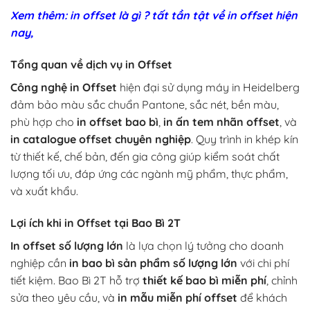
Xem thêm: in offset là gì ? tất tần tật về in offset hiện
nay,
Tổng quan về dịch vụ in Offset
Công nghệ in Offset
hiện đại sử dụng máy in Heidelberg
đảm bảo màu sắc chuẩn Pantone, sắc nét, bền màu,
phù hợp cho
in offset bao bì
,
in ấn tem nhãn offset
, và
in catalogue offset chuyên nghiệp
. Quy trình in khép kín
từ thiết kế, chế bản, đến gia công giúp kiểm soát chất
lượng tối ưu, đáp ứng các ngành mỹ phẩm, thực phẩm,
và xuất khẩu.
Lợi ích khi in Offset tại Bao Bì 2T
In offset số lượng lớn
là lựa chọn lý tưởng cho doanh
nghiệp cần
in bao bì sản phẩm số lượng lớn
với chi phí
tiết kiệm. Bao Bì 2T hỗ trợ
thiết kế bao bì miễn phí
, chỉnh
sửa theo yêu cầu, và
in mẫu miễn phí offset
để khách