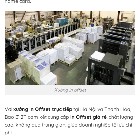
name card.
Xưởng in offset
Với
xưởng in Offset trực tiếp
tại Hà Nội và Thanh Hóa,
Bao Bì 2T cam kết cung cấp
in Offset giá rẻ
, chất lượng
cao, không qua trung gian, giúp doanh nghiệp tối ưu chi
phí.