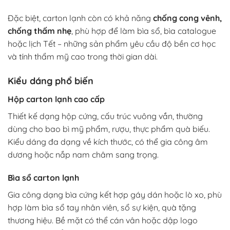
Đặc biệt, carton lạnh còn có khả năng
chống cong vênh,
chống thấm nhẹ
, phù hợp để làm bìa sổ, bìa catalogue
hoặc lịch Tết – những sản phẩm yêu cầu độ bền cơ học
và tính thẩm mỹ cao trong thời gian dài.
Kiểu dáng phổ biến
Hộp carton lạnh cao cấp
Thiết kế dạng hộp cứng, cấu trúc vuông vắn, thường
dùng cho bao bì mỹ phẩm, rượu, thực phẩm quà biếu.
Kiểu dáng đa dạng về kích thước, có thể gia công âm
dương hoặc nắp nam châm sang trọng.
Bìa sổ carton lạnh
Gia công dạng bìa cứng kết hợp gáy dán hoặc lò xo, phù
hợp làm bìa sổ tay nhân viên, sổ sự kiện, quà tặng
thương hiệu. Bề mặt có thể cán vân hoặc dập logo