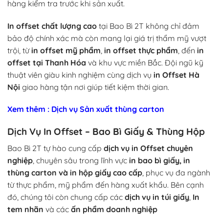
hàng kiểm tra trước khi sản xuất.
In offset chất lượng cao
tại Bao Bì 2T không chỉ đảm
bảo độ chính xác mà còn mang lại giá trị thẩm mỹ vượt
trội, từ
in offset mỹ phẩm
,
in offset thực phẩm
, đến
in
offset tại Thanh Hóa
và khu vực miền Bắc. Đội ngũ kỹ
thuật viên giàu kinh nghiệm cùng dịch vụ
in Offset Hà
Nội
giao hàng tận nơi giúp tiết kiệm thời gian.
Xem thêm : Dịch vụ Sản xuất thùng carton
Dịch Vụ In Offset – Bao Bì Giấy & Thùng Hộp
Bao Bì 2T tự hào cung cấp
dịch vụ in Offset chuyên
nghiệp
, chuyên sâu trong lĩnh vực
in bao bì giấy, in
thùng carton và in hộp giấy cao cấp
, phục vụ đa ngành
từ thực phẩm, mỹ phẩm đến hàng xuất khẩu. Bên cạnh
đó, chúng tôi còn chung cấp các
dịch vụ in túi giấy
,
In
tem nhãn
và các
ấn phẩm doanh nghiệp