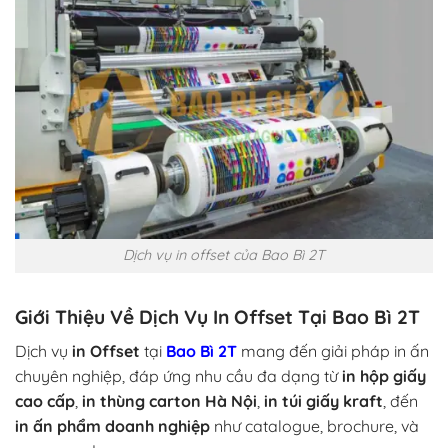
Dịch vụ in offset của Bao Bì 2T
Giới Thiệu Về Dịch Vụ In Offset Tại Bao Bì 2T
Dịch vụ
in Offset
tại
Bao Bì 2T
mang đến giải pháp in ấn
chuyên nghiệp, đáp ứng nhu cầu đa dạng từ
in hộp giấy
cao cấp
,
in thùng carton Hà Nội
,
in túi giấy kraft
, đến
in ấn phẩm doanh nghiệp
như catalogue, brochure, và