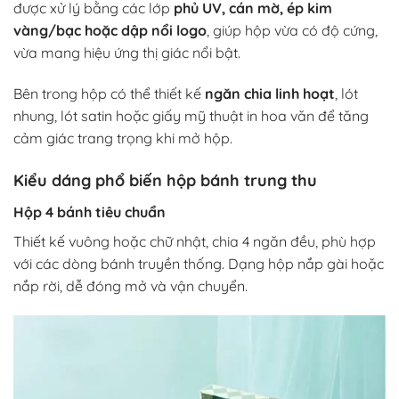
được xử lý bằng các lớp
phủ UV, cán mờ, ép kim
vàng/bạc hoặc dập nổi logo
, giúp hộp vừa có độ cứng,
vừa mang hiệu ứng thị giác nổi bật.
Bên trong hộp có thể thiết kế
ngăn chia linh hoạt
, lót
nhung, lót satin hoặc giấy mỹ thuật in hoa văn để tăng
cảm giác trang trọng khi mở hộp.
Kiểu dáng phổ biến hộp bánh trung thu
Hộp 4 bánh tiêu chuẩn
Thiết kế vuông hoặc chữ nhật, chia 4 ngăn đều, phù hợp
với các dòng bánh truyền thống. Dạng hộp nắp gài hoặc
nắp rời, dễ đóng mở và vận chuyển.