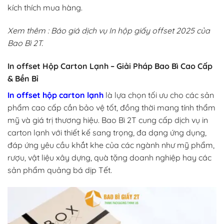
kích thích mua hàng.
Xem thêm :
Báo giá dịch vụ
In hộp giấy offset 2025
của
Bao Bì 2T.
In offset Hộp Carton Lạnh – Giải Pháp Bao Bì Cao Cấp
& Bền Bỉ
In offset hộp carton lạnh
là lựa chọn tối ưu cho các sản
phẩm cao cấp cần bảo vệ tốt, đồng thời mang tính thẩm
mỹ và giá trị thương hiệu. Bao Bì 2T cung cấp dịch vụ in
carton lạnh với thiết kế sang trọng, đa dạng ứng dụng,
đáp ứng yêu cầu khắt khe của các ngành như mỹ phẩm,
rượu, vật liệu xây dựng, quà tặng doanh nghiệp hay các
sản phẩm quảng bá dịp Tết.