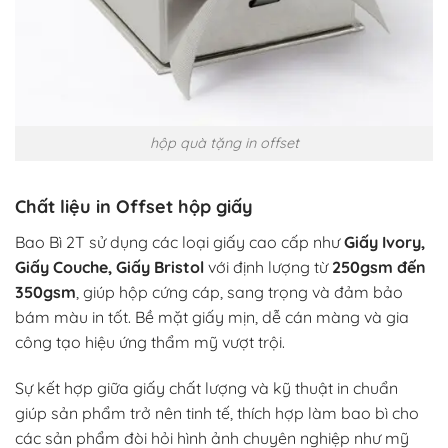
hộp quà tặng in offset
Chất liệu in Offset hộp giấy
Bao Bì 2T sử dụng các loại giấy cao cấp như
Giấy Ivory,
Giấy Couche, Giấy Bristol
với định lượng từ
250gsm đến
350gsm
, giúp hộp cứng cáp, sang trọng và đảm bảo
bám màu in tốt. Bề mặt giấy mịn, dễ cán màng và gia
công tạo hiệu ứng thẩm mỹ vượt trội.
Sự kết hợp giữa giấy chất lượng và kỹ thuật in chuẩn
giúp sản phẩm trở nên tinh tế, thích hợp làm bao bì cho
các sản phẩm đòi hỏi hình ảnh chuyên nghiệp như mỹ