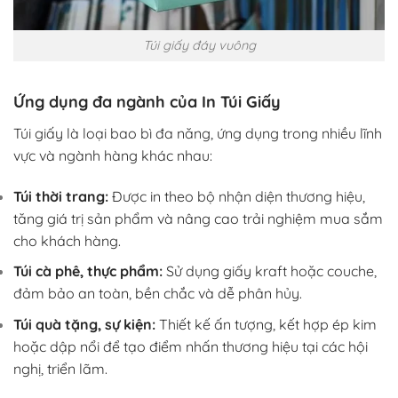
Túi giấy đáy vuông
Ứng dụng đa ngành của In Túi Giấy
Túi giấy là loại bao bì đa năng, ứng dụng trong nhiều lĩnh
vực và ngành hàng khác nhau:
Túi thời trang:
Được in theo bộ nhận diện thương hiệu,
tăng giá trị sản phẩm và nâng cao trải nghiệm mua sắm
cho khách hàng.
Túi cà phê, thực phẩm:
Sử dụng giấy kraft hoặc couche,
đảm bảo an toàn, bền chắc và dễ phân hủy.
Túi quà tặng, sự kiện:
Thiết kế ấn tượng, kết hợp ép kim
hoặc dập nổi để tạo điểm nhấn thương hiệu tại các hội
nghị, triển lãm.