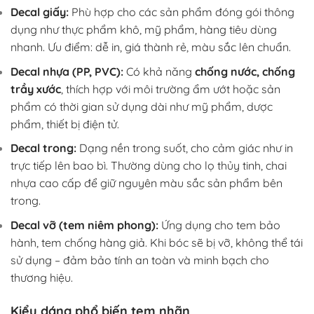
Decal giấy:
Phù hợp cho các sản phẩm đóng gói thông
dụng như thực phẩm khô, mỹ phẩm, hàng tiêu dùng
nhanh. Ưu điểm: dễ in, giá thành rẻ, màu sắc lên chuẩn.
Decal nhựa (PP, PVC):
Có khả năng
chống nước, chống
trầy xước
, thích hợp với môi trường ẩm ướt hoặc sản
phẩm có thời gian sử dụng dài như mỹ phẩm, dược
phẩm, thiết bị điện tử.
Decal trong:
Dạng nền trong suốt, cho cảm giác như in
trực tiếp lên bao bì. Thường dùng cho lọ thủy tinh, chai
nhựa cao cấp để giữ nguyên màu sắc sản phẩm bên
trong.
Decal vỡ (tem niêm phong):
Ứng dụng cho tem bảo
hành, tem chống hàng giả. Khi bóc sẽ bị vỡ, không thể tái
sử dụng – đảm bảo tính an toàn và minh bạch cho
thương hiệu.
Kiểu dáng phổ biến tem nhãn