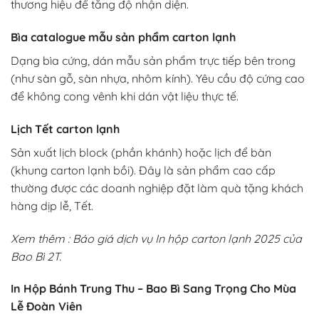
thương hiệu để tăng độ nhận diện.
Bìa catalogue mẫu sản phẩm carton lạnh
Dạng bìa cứng, dán mẫu sản phẩm trực tiếp bên trong
(như sàn gỗ, sàn nhựa, nhôm kính). Yêu cầu độ cứng cao
để không cong vênh khi dán vật liệu thực tế.
Lịch Tết carton lạnh
Sản xuất lịch block (phần khánh) hoặc lịch để bàn
(khung carton lạnh bồi). Đây là sản phẩm cao cấp
thường được các doanh nghiệp đặt làm quà tặng khách
hàng dịp lễ, Tết.
Xem thêm :
Báo giá dịch vụ
In hộp carton lạnh 2025
của
Bao Bì 2T.
In Hộp Bánh Trung Thu – Bao Bì Sang Trọng Cho Mùa
Lễ Đoàn Viên