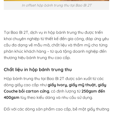
In offset hộp bánh trung thu tại Bao Bì 2T
Tại Bao Bì 2T, dịch vụ in hộp bánh trung thu được triển
khai chuyên nghiệp từ thiết kế đến gia công, đáp ứng yêu
cầu đa dạng về mẫu mã, chất liệu và thẩm mỹ cho từng
phân khúc khách hàng – từ quà tặng doanh nghiệp đến
thương hiệu bánh trung thu cao cấp.
Chất liệu in hộp bánh trung thu
Hộp bánh trung thu tại Bao Bì 2T được sản xuất từ các
dòng giấy cao cấp như
giấy Ivory, giấy mỹ thuật, giấy
Couche bồi carton cứng
, có định lượng từ
250gsm đến
400gsm
tùy theo kiểu dáng và nhu cầu sử dụng.
Đối với các dòng sản phẩm cao cấp, bề mặt giấy thường