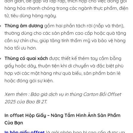
đơn giản, dễ gập và lắp ráp, thích hợp cho việc đóng gói
hàng hóa nhanh chóng trong các ngành thực phẩm, điện
tử, tiêu dùng hàng ngày.
Thùng âm dương
gồm hai phần tách rời (nắp và thân),
thường dùng cho các sản phẩm cao cấp hoặc quà tặng
cần sự chỉn chu, giúp tăng tính thẩm mỹ và bảo vệ hàng
hóa tối ưu hơn.
Thùng có quai xách
được thiết kế thêm tay cầm bằng
giấy hoặc dây, thuận tiện khi di chuyển và đặc biệt phù
hợp với các mặt hàng như quà biếu, sản phẩm bán lẻ
hoặc đóng gói sự kiện.
Xem thêm :
Báo giá dịch vụ
in
thùng Carton Bồi Offset
2025 của Bao Bì 2T.
In offset Hộp Giấy – Nâng Tầm Hình Ảnh Sản Phẩm
Của Bạn
In hộp giấy offset
là giải pháp bao bì cao cấp được ưa