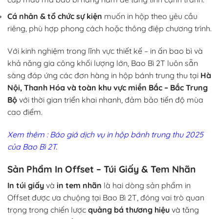
Cá nhân & tổ chức sự kiện
muốn in hộp theo yêu cầu
riêng, phù hợp phong cách hoặc thông điệp chương trình.
Với kinh nghiệm trong lĩnh vực thiết kế – in ấn bao bì và
khả năng gia công khối lượng lớn, Bao Bì 2T luôn sẵn
sàng đáp ứng các đơn hàng in hộp bánh trung thu tại
Hà
Nội, Thanh Hóa và toàn khu vực miền Bắc – Bắc Trung
Bộ
với thời gian triển khai nhanh, đảm bảo tiến độ mùa
cao điểm.
Xem thêm :
Báo giá dịch vụ
in hộp bánh trung thu 2025
của
Bao Bì 2T.
Sản Phẩm In Offset – Túi Giấy & Tem Nhãn
In túi giấy
và
in tem nhãn
là hai dòng sản phẩm in
Offset được ưa chuộng tại Bao Bì 2T, đóng vai trò quan
trọng trong chiến lược
quảng bá thương hiệu
và tăng