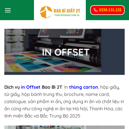
Bỏ
qua
0334.131.131
nội
dung
IN OFFSET
Dịch vụ
in Offset
Bao Bì 2T
: In
thùng carton
, hộp giấy,
túi giấy, hộp bánh trung thu, brochure, name card,
catalogue.
sản phẩm in ấn
,
ứng dụng in ấn và chất liệu in
ấn cũng như công nghệ in ấn tại
Hà Nội, Thanh Hóa, các
tỉnh miền Bắc và Bắc Trung Bộ 2025