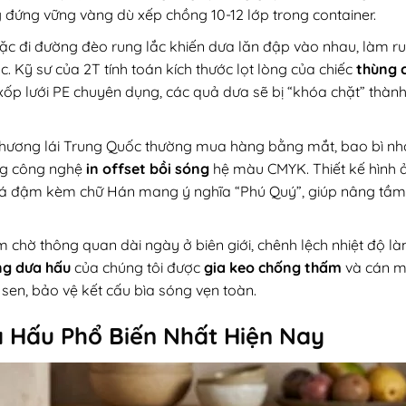
g đứng vững vàng dù xếp chồng 10-12 lớp trong container.
c đi đường đèo rung lắc khiến dưa lăn đập vào nhau, làm ru
c. Kỹ sư của 2T tính toán kích thước lọt lòng của chiếc
thùng 
ốp lưới PE chuyên dụng, các quả dưa sẽ bị “khóa chặt” thàn
ương lái Trung Quốc thường mua hàng bằng mắt, bao bì nh
ụng công nghệ
in offset bồi sóng
hệ màu CMYK. Thiết kế hình 
lá đậm kèm chữ Hán mang ý nghĩa “Phú Quý”, giúp nâng tầ
chờ thông quan dài ngày ở biên giới, chênh lệch nhiệt độ là
ng dưa hấu
của chúng tôi được
gia keo chống thấm
và cán m
 sen, bảo vệ kết cấu bìa sóng vẹn toàn.
 Hấu Phổ Biến Nhất Hiện Nay