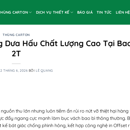
THÙNG CARTON
DỊCH VỤ THIẾT KẾ
BÁO GIÁ
TIN TỨC
LIÊN HỆ
THÙNG CARTON
 Dưa Hấu Chất Lượng Cao Tại Bao
2T
22 THÁNG 6, 2026
BỞI
LÊ QUANG
nguồn thu lớn nhưng luôn tiềm ẩn rủi ro nứt vỡ thiệt hại hàng
 lực đẩy ngang cực mạnh làm bục vách bao bì thông thường. B
ết kế bát giác chống phình hông, kết hợp công nghệ in Offset r