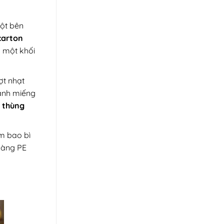
ột bên
carton
h một khối
ợt nhạt
ảnh miếng
m
thùng
m bao bì
àng PE