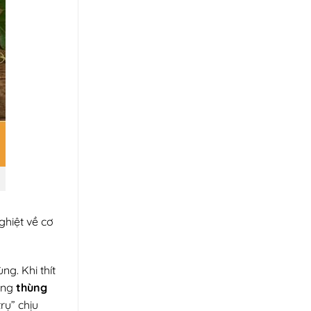
ghiệt về cơ
g. Khi thít
dòng
thùng
rụ” chịu