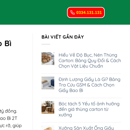
0334.131.131
BÀI VIẾT GẦN ĐÂY
 Bì
Hiểu Về Độ Bục, Nén Thùng
Carton: Bảng Quy Đổi & Cách
Chọn Vật Liệu Chuẩn
Không
có
Định Lượng Giấy Là Gì? Bảng
bình
luận
Tra Cứu GSM & Cách Chọn
ở
Giấy Bao Bì
Hiểu
Về
Không
Độ
có
Bục,
Bóc tách 5 Yếu tố ảnh hưởng
bình
Nén
luận
đến giá thùng carton từ
Thùng
 tỷ đồng.
ở
Carton:
xưởng
Định
Bảng
ao Bì 2T
Lượng
Quy
Không
Giấy
Đổi
có
ực rỡ, giúp
Là
Xưởng Sản Xuất Ống Giấy
&
bình
Gì?