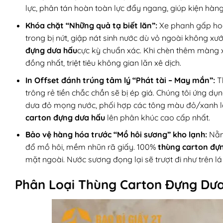
lực, phân tán hoàn toàn lực đẩy ngang, giúp kiện hàn
Khóa chặt “Những quả tạ biết lăn”:
Xe phanh gấp hoặ
trong bị nứt, giập nát sinh nước dù vỏ ngoài không xướ
đựng dưa hấu
cực kỳ chuẩn xác. Khi chèn thêm màng x
đồng nhất, triệt tiêu không gian lăn xê dịch.
In Offset đánh trúng tâm lý “Phát tài – May mắn”:
Th
trông rẻ tiền chắc chắn sẽ bị ép giá. Chúng tôi ứng d
dưa đỏ mọng nước, phối hợp các tông màu đỏ/xanh 
carton đựng dưa hấu
lên phân khúc cao cấp nhất.
Bảo vệ hàng hóa trước “Mồ hôi sương” kho lạnh:
Nằm 
đổ mồ hôi, mềm nhũn rã giấy. 100%
thùng carton đự
mặt ngoài. Nước sương đọng lại sẽ trượt đi như trên lá
Phân Loại Thùng Carton Đựng Dưa