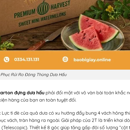
c Phục Rủi Ro Đóng Thùng Dưa Hấu
carton đựng dưa hấu
phải đối mặt với vô vàn bài toán khắc n
kiện hàng của bạn an toàn tuyệt đối.
:
Lực tì đè của quả dưa có xu hướng đẩy bung 4 vách hông thùn
c vách, tràn hàng ra ngoài. Giải pháp của 2T là triển khai 
m
(Telescopic). Thiết kế 8 góc giúp tăng gấp đôi số lượng “cột t