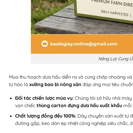
Năng Lực Cung Ứ
Mùa thu hoạch dưa hấu diễn ra vô cùng chớp nhoáng và dồ
tự hào là
xưởng bao bì nông sản
đáp ứng mọi tiêu chuẩn
Đối tác chiến lược mùa vụ:
Chúng tôi sở hữu nhà máy c
vạn chiếc
thùng carton đựng dưa hấu xuất khẩu
mỗi n
Chất lượng đồng đều 100%:
Dây chuyền sản xuất tự đ
đường gấp, keo dán ép nhiệt công nghiệp siêu chắc, d