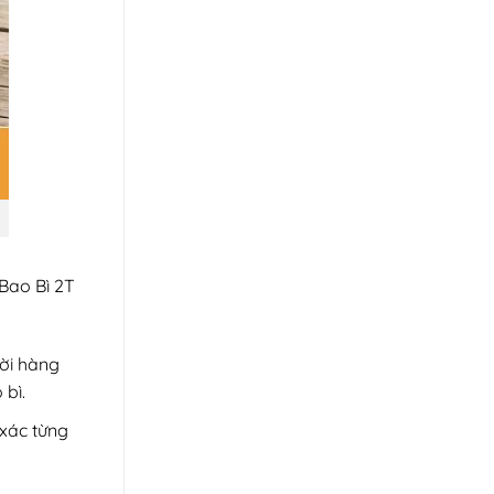
Bao Bì 2T
hời hàng
 bì.
xác từng