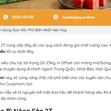
n Đựng Dưa Hấu Phổ Biến Nhất Hiện Nay
, 2T cung cấp đầy đủ các quy cách đóng gói chất lượng cao.
 hấu
tối ưu dưới đây.
siêu chịu lực tải trọng 20-25kg, in Offset cán màng mờ/bóng,
u
chuyên dụng đi chính ngạch Trung Quốc, Nhật Bản, Hàn Quố
ồm
này vô cùng vững chãi, rất phổ biến cho các tuyến vận ch
như Coopmart, Go!.
áo nắp sẽ lộ nguyên bề mặt dưa hấu để khách hàng siêu thị 
i đa nhân công.
o Bì Nông Sản 2T