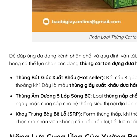
Phân Loại Thùng Carto
Để đáp ứng đa dạng kênh phân phối và quy định vận tải
hàng có thể lựa chọn các dòng
thùng carton đựng dưa
Thùng Bát Giác Xuất Khẩu (Hot seller):
Kết cấu 8 góc 
thoáng khí. Đây là mẫu
thùng giấy xuất khẩu dưa hấ
Thùng Âm Dương 5 Lớp Sóng BC:
Loại
thùng nắp ch
ngày hoặc cung cấp cho hệ thống siêu thị nội địa lớn 
Khay Trưng Bày Bế Lỗ (SRP):
Form thùng thấp, khi th
chọn mà nhân viên không cần bốc xếp lại, tiết kiệm tố
Năng Lực Cung Ứng Của Xưởng Ba