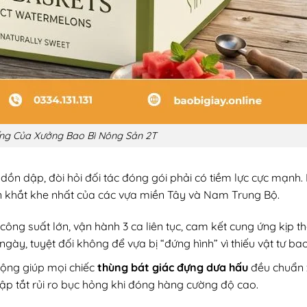
ng Của Xưởng Bao Bì Nông Sản 2T
n dập, đòi hỏi đối tác đóng gói phải có tiềm lực cực mạnh. 
 khắt khe nhất của các vựa miền Tây và Nam Trung Bộ.
ông suất lớn, vận hành 3 ca liên tục, cam kết cung ứng kịp t
gày, tuyệt đối không để vựa bị “đứng hình” vì thiếu vật tư bao
ộng giúp mọi chiếc
thùng bát giác đựng dưa hấu
đều chuẩn 
ập tắt rủi ro bục hỏng khi đóng hàng cường độ cao.