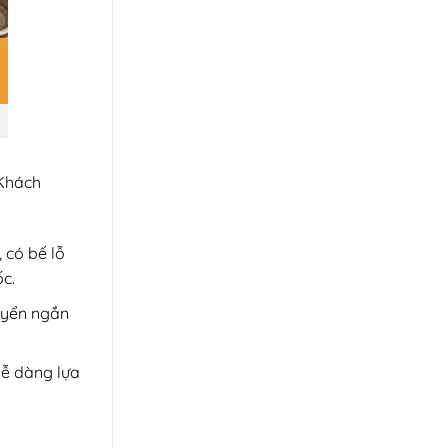
 Khách
 có bế lỗ
c.
uyển ngắn
dễ dàng lựa