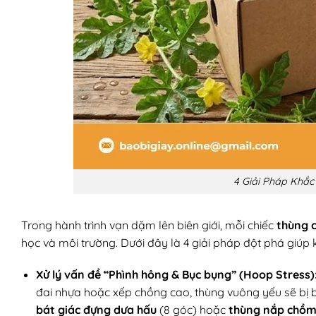
4 Giải Pháp Khắ
Trong hành trình vạn dặm lên biên giới, mỗi chiếc
thùng 
học và môi trường. Dưới đây là 4 giải pháp đột phá giúp 
Xử lý vấn đề “Phình hông & Bục bụng” (Hoop Stress)
đai nhựa hoặc xếp chồng cao, thùng vuông yếu sẽ bị bụ
bát giác đựng dưa hấu
(8 góc) hoặc
thùng nắp chồ