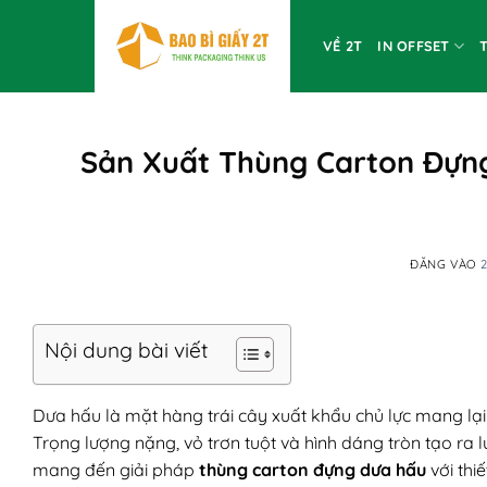
Bỏ
qua
VỀ 2T
IN OFFSET
nội
dung
Sản Xuất Thùng Carton Đựng
ĐĂNG VÀO
Nội dung bài viết
Dưa hấu là mặt hàng trái cây xuất khẩu chủ lực mang lại 
Trọng lượng nặng, vỏ trơn tuột và hình dáng tròn tạo ra
mang đến giải pháp
thùng carton đựng dưa hấu
với thi