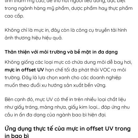
tính thẩm mỹ cao, dễ thu hút người tiêu dùng, đặc biệt
trong ngành hàng mỹ phẩm, dược phẩm hay thực phẩm
cao cấp.
Không chỉ là mực in, đây còn là công cụ truyền tải hình
ảnh thương hiệu hiệu quả.
Thân thiện với môi trường và bề mặt in đa dạng
Không giống các loại mực có chứa dung môi dễ bay hơi,
mực in offset UV
hạn chế tối đa phát thải VOC ra môi
trường. Đây là lựa chọn xanh cho các doanh nghiệp
muốn theo đuổi xu hướng sản xuất bền vững.
Bên cạnh đó, mực UV có thể in trên nhiều loại chất liệu
như giấy tráng, màng nhựa, giấy kim loại… đáp ứng nhu
cầu in ấn đa dạng của ngành bao bì hiện đại.
Ứng dụng thực tế của mực in offset UV trong
in bao bì