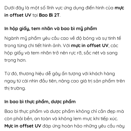
Dưới đây là một số lĩnh vực ứng dụng điển hình của
mực
in offset UV
tại
Bao Bì 2T
.
In hộp giấy, tem nhãn và bao bì mỹ phẩm
Ngành mỹ phẩm yêu cầu cao về độ bóng và sự tinh tế
trong từng chi tiết hình ảnh. Với
mực in offset UV
, các
hộp giấy và tem nhãn trở nên rực rỡ, sắc nét và sang
trọng hơn.
Từ đó, thương hiệu dễ gây ấn tượng với khách hàng
ngay từ cái nhìn đầu tiên, nâng cao giá trị sản phẩm trên
thị trường.
In bao bì thực phẩm, dược phẩm
Bao bì thực phẩm và dược phẩm không chỉ cần đẹp mà
còn phải bền, an toàn và không lem mực khi tiếp xúc.
Mực in offset UV
đáp ứng hoàn hảo những yêu cầu này