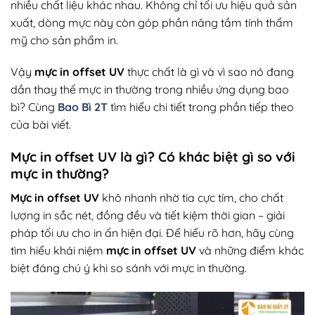
nhiều chất liệu khác nhau. Không chỉ tối ưu hiệu quả sản
xuất, dòng mực này còn góp phần nâng tầm tính thẩm
mỹ cho sản phẩm in.
Vậy
mực in offset UV
thực chất là gì và vì sao nó đang
dần thay thế mực in thường trong nhiều ứng dụng bao
bì? Cùng
Bao Bì 2T
tìm hiểu chi tiết trong phần tiếp theo
của bài viết.
Mực in offset UV là gì? Có khác biệt gì so với
mực in thường?
Mực in offset UV
khô nhanh nhờ tia cực tím, cho chất
lượng in sắc nét, đồng đều và tiết kiệm thời gian – giải
pháp tối ưu cho in ấn hiện đại. Để hiểu rõ hơn, hãy cùng
tìm hiểu khái niệm
mực in offset UV
và những điểm khác
biệt đáng chú ý khi so sánh với mực in thường.