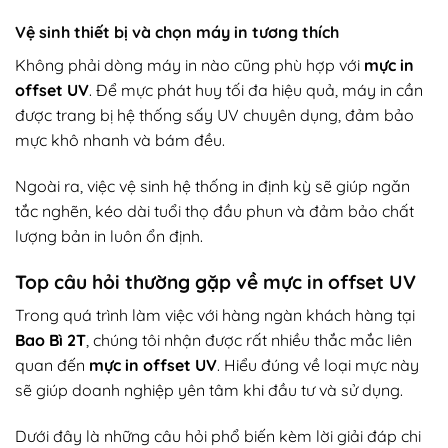
Vệ sinh thiết bị và chọn máy in tương thích
Không phải dòng máy in nào cũng phù hợp với
mực in
offset UV
. Để mực phát huy tối đa hiệu quả, máy in cần
được trang bị hệ thống sấy UV chuyên dụng, đảm bảo
mực khô nhanh và bám đều.
Ngoài ra, việc vệ sinh hệ thống in định kỳ sẽ giúp ngăn
tắc nghẽn, kéo dài tuổi thọ đầu phun và đảm bảo chất
lượng bản in luôn ổn định.
Top câu hỏi thường gặp về mực in offset UV
Trong quá trình làm việc với hàng ngàn khách hàng tại
Bao Bì 2T
, chúng tôi nhận được rất nhiều thắc mắc liên
quan đến
mực in offset UV
. Hiểu đúng về loại mực này
sẽ giúp doanh nghiệp yên tâm khi đầu tư và sử dụng.
Dưới đây là những câu hỏi phổ biến kèm lời giải đáp chi