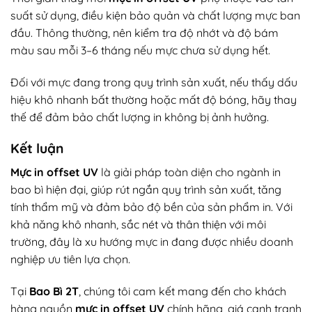
suất sử dụng, điều kiện bảo quản và chất lượng mực ban
đầu. Thông thường, nên kiểm tra độ nhớt và độ bám
màu sau mỗi 3–6 tháng nếu mực chưa sử dụng hết.
Đối với mực đang trong quy trình sản xuất, nếu thấy dấu
hiệu khô nhanh bất thường hoặc mất độ bóng, hãy thay
thế để đảm bảo chất lượng in không bị ảnh hưởng.
Kết luận
Mực in offset UV
là giải pháp toàn diện cho ngành in
bao bì hiện đại, giúp rút ngắn quy trình sản xuất, tăng
tính thẩm mỹ và đảm bảo độ bền của sản phẩm in. Với
khả năng khô nhanh, sắc nét và thân thiện với môi
trường, đây là xu hướng mực in đang được nhiều doanh
nghiệp ưu tiên lựa chọn.
Tại
Bao Bì 2T
, chúng tôi cam kết mang đến cho khách
hàng nguồn
mực in offset UV
chính hãng, giá cạnh tranh