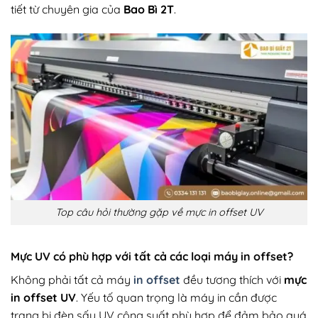
tiết từ chuyên gia của
Bao Bì 2T
.
Top câu hỏi thường gặp về mực in offset UV
Mực UV có phù hợp với tất cả các loại máy in offset?
Không phải tất cả máy
in offset
đều tương thích với
mực
in offset UV
. Yếu tố quan trọng là máy in cần được
trang bị đèn sấy UV công suất phù hợp để đảm bảo quá