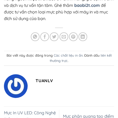
và dịch vụ tư vấn tận tâm. Ghé thăm
baobi2t.com
để
được tư vấn chọn loại mực phù hợp với máy in và mục
đích sử dụng của bạn.
Bài viết này được đăng trong
Các chất liệu in ấn
. Đánh dấu
liên kết
thường trực
.
TUANLV
Mực In UV LED: Công Nghệ
Mực phản quang tạo điểm