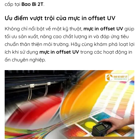
cấp tại
Bao Bì 2T
.
Ưu điểm vượt trội của mực in offset UV
Không chỉ nổi bật về mặt kỹ thuật,
mực in offset UV
giúp
tối ưu sản xuất, nâng cao chất lượng in và đáp ứng tiêu
chuẩn thân thiện môi trường.
Hãy cùng khám phá loạt lợi
ích khi sử dụng
mực in offset UV
trong các hoạt động in
ấn chuyên nghiệp.