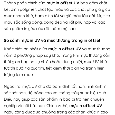
Thành phần chính của
mực in offset UV
bao gồm chất
kết dính polymer, chất tạo màu và các chất phụ gia giúp
mực nhanh khô, bám dính tốt và giữ màu lâu dài. Mực có
màu sắc sống động, bóng đẹp và rất phù hợp với các
sản phẩm in yêu cầu độ thẩm mỹ cao.
So sánh mực in UV và mực thường trong in offset
Khác biệt lớn nhất giữa
mực in offset UV
và mực thường
nằm ở phương pháp sấy khô. Trong khi mực thường cần
thời gian bay hơi tự nhiên hoặc dùng nhiệt, mực UV khô
tức thì dưới tia cực tím, tiết kiệm thời gian và tránh hiện
tượng lem màu.
Ngoài ra, mực UV cho độ bám dính tốt hơn, hình ảnh in
sắc nét hơn, độ bóng cao và chống trầy xước hiệu quả.
Điều này giúp các sản phẩm in bao bì trở nên chuyên
nghiệp và nổi bật hơn. Chính vì thế,
mực in offset UV
ngày càng được ưa chuộng trong các phân khúc in cao