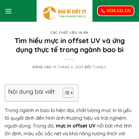
Bỏ
qua
0334.131.131
nội
dung
CÁC CHẤT LIỆU IN ẤN
Tìm hiểu mực in offset UV và ứng
dụng thực tế trong ngành bao bì
ĐĂNG VÀO
19 THÁNG 6, 2025
BỞI
TUANLV
Nội dung bài viết
Trong ngành in bao bì hiện đại, chất lượng mực in là yếu
tố quyết định đến hình ảnh thương hiệu và trải nghiệm
người dùng. Trong đó,
mực in offset UV
nổi bật nhờ tính
ổn định, màu sắc sắc nét và khả năng tương thích với