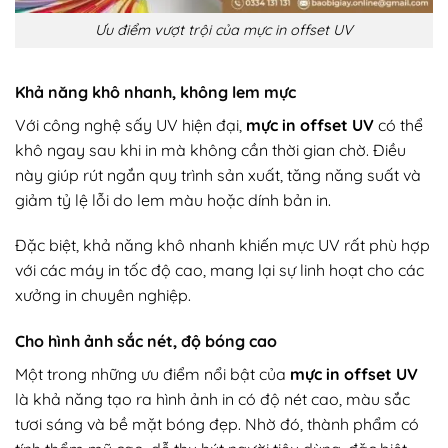
Ưu điểm vượt trội của mực in offset UV
Khả năng khô nhanh, không lem mực
Với công nghệ sấy UV hiện đại,
mực in offset UV
có thể
khô ngay sau khi in mà không cần thời gian chờ. Điều
này giúp rút ngắn quy trình sản xuất, tăng năng suất và
giảm tỷ lệ lỗi do lem màu hoặc dính bản in.
Đặc biệt, khả năng khô nhanh khiến mực UV rất phù hợp
với các máy in tốc độ cao, mang lại sự linh hoạt cho các
xưởng in chuyên nghiệp.
Cho hình ảnh sắc nét, độ bóng cao
Một trong những ưu điểm nổi bật của
mực in offset UV
là khả năng tạo ra hình ảnh in có độ nét cao, màu sắc
tươi sáng và bề mặt bóng đẹp. Nhờ đó, thành phẩm có