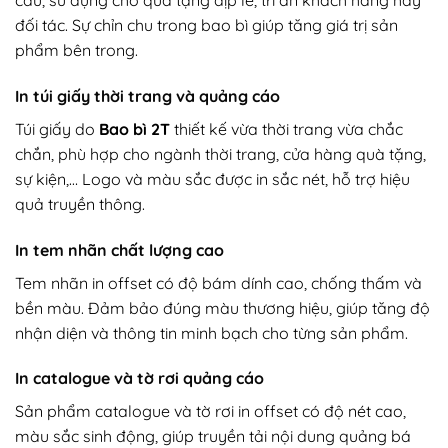
cầu, sử dụng cho quà tặng dịp lễ, tri ân khách hàng hay
đối tác. Sự chỉn chu trong bao bì giúp tăng giá trị sản
phẩm bên trong.
In túi giấy thời trang và quảng cáo
Túi giấy do
Bao bì 2T
thiết kế vừa thời trang vừa chắc
chắn, phù hợp cho ngành thời trang, cửa hàng quà tặng,
sự kiện,… Logo và màu sắc được in sắc nét, hỗ trợ hiệu
quả truyền thông.
In tem nhãn chất lượng cao
Tem nhãn in offset có độ bám dính cao, chống thấm và
bền màu. Đảm bảo đúng màu thương hiệu, giúp tăng độ
nhận diện và thông tin minh bạch cho từng sản phẩm.
In catalogue và tờ rơi quảng cáo
Sản phẩm catalogue và tờ rơi in offset có độ nét cao,
màu sắc sinh động, giúp truyền tải nội dung quảng bá