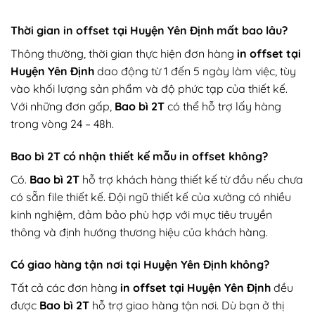
Thời gian in offset tại Huyện Yên Định mất bao lâu?
Thông thường, thời gian thực hiện đơn hàng
in offset tại
Huyện Yên Định
dao động từ 1 đến 5 ngày làm việc, tùy
vào khối lượng sản phẩm và độ phức tạp của thiết kế.
Với những đơn gấp,
Bao bì 2T
có thể hỗ trợ lấy hàng
trong vòng 24 – 48h.
Bao bì 2T có nhận thiết kế mẫu in offset không?
Có.
Bao bì 2T
hỗ trợ khách hàng thiết kế từ đầu nếu chưa
có sẵn file thiết kế. Đội ngũ thiết kế của xưởng có nhiều
kinh nghiệm, đảm bảo phù hợp với mục tiêu truyền
thông và định hướng thương hiệu của khách hàng.
Có giao hàng tận nơi tại Huyện Yên Định không?
Tất cả các đơn hàng
in offset tại Huyện Yên Định
đều
được
Bao bì 2T
hỗ trợ giao hàng tận nơi. Dù bạn ở thị