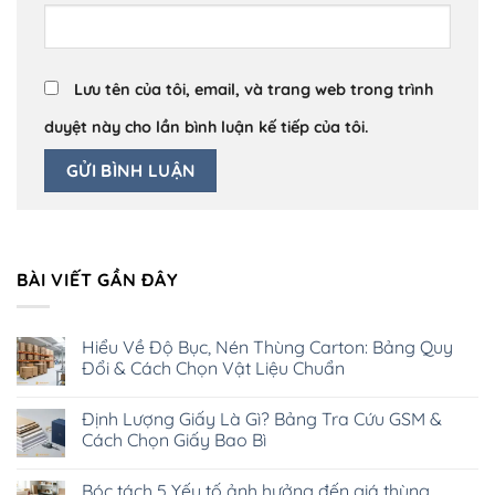
Lưu tên của tôi, email, và trang web trong trình
duyệt này cho lần bình luận kế tiếp của tôi.
BÀI VIẾT GẦN ĐÂY
Hiểu Về Độ Bục, Nén Thùng Carton: Bảng Quy
Đổi & Cách Chọn Vật Liệu Chuẩn
Không
có
Định Lượng Giấy Là Gì? Bảng Tra Cứu GSM &
bình
luận
Cách Chọn Giấy Bao Bì
ở
Hiểu
Không
Về
có
Bóc tách 5 Yếu tố ảnh hưởng đến giá thùng
Độ
bình