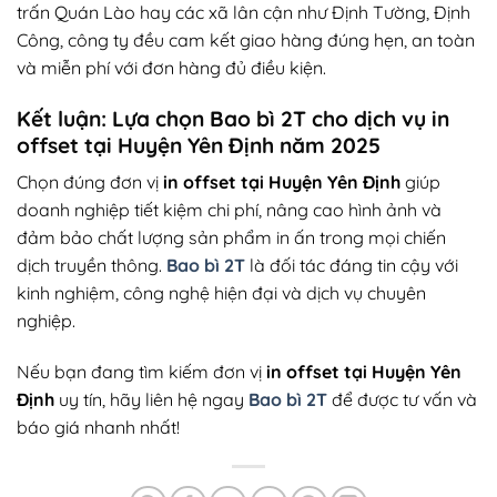
trấn Quán Lào hay các xã lân cận như Định Tường, Định
Công, công ty đều cam kết giao hàng đúng hẹn, an toàn
và miễn phí với đơn hàng đủ điều kiện.
Kết luận: Lựa chọn Bao bì 2T cho dịch vụ in
offset tại Huyện Yên Định năm 2025
Chọn đúng đơn vị
in offset tại Huyện Yên Định
giúp
doanh nghiệp tiết kiệm chi phí, nâng cao hình ảnh và
đảm bảo chất lượng sản phẩm in ấn trong mọi chiến
dịch truyền thông.
Bao bì 2T
là đối tác đáng tin cậy với
kinh nghiệm, công nghệ hiện đại và dịch vụ chuyên
nghiệp.
Nếu bạn đang tìm kiếm đơn vị
in offset tại Huyện Yên
Định
uy tín, hãy liên hệ ngay
Bao bì 2T
để được tư vấn và
báo giá nhanh nhất!