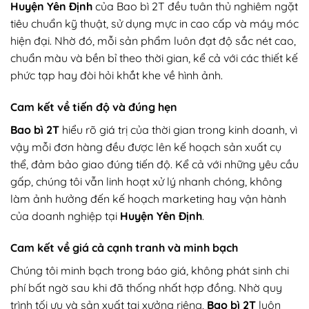
Huyện Yên Định
của Bao bì 2T đều tuân thủ nghiêm ngặt
tiêu chuẩn kỹ thuật, sử dụng mực in cao cấp và máy móc
hiện đại. Nhờ đó, mỗi sản phẩm luôn đạt độ sắc nét cao,
chuẩn màu và bền bỉ theo thời gian, kể cả với các thiết kế
phức tạp hay đòi hỏi khắt khe về hình ảnh.
Cam kết về tiến độ và đúng hẹn
Bao bì 2T
hiểu rõ giá trị của thời gian trong kinh doanh, vì
vậy mỗi đơn hàng đều được lên kế hoạch sản xuất cụ
thể, đảm bảo giao đúng tiến độ. Kể cả với những yêu cầu
gấp, chúng tôi vẫn linh hoạt xử lý nhanh chóng, không
làm ảnh hưởng đến kế hoạch marketing hay vận hành
của doanh nghiệp tại
Huyện Yên Định
.
Cam kết về giá cả cạnh tranh và minh bạch
Chúng tôi minh bạch trong báo giá, không phát sinh chi
phí bất ngờ sau khi đã thống nhất hợp đồng. Nhờ quy
trình tối ưu và sản xuất tại xưởng riêng,
Bao bì 2T
luôn