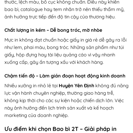
thước, lệch màu, bố cục không chuẩn. Điều này khiến
bao bì, catalogue hay tem nhãn trở nên thiếu thẩm mỹ,
ảnh hưởng trực tiếp đến độ tin cậy của thương hiệu.
Chất lượng in kém – Dễ bong tróc, mờ nhòe
Mực in không đạt chuẩn hoặc giấy in giá rẻ dễ gây ra lỗi
như lem, phai màu, bong tróc. Những sản phẩm như túi
giấy, hộp đựng hay tài liệu quảng cáo vì vậy nhanh
xuống cấp, gây ấn tượng xấu với khách hàng.
Chậm tiến độ – Làm gián đoạn hoạt động kinh doanh
Nhiều xưởng in nhỏ lẻ tại
Huyện Yên Định
không đủ năng
lực vận hành chuyên nghiệp, thường giao hàng trễ,
không kịp thời cho các sự kiện hoặc chiến dịch lớn. Việc
này ảnh hưởng đến lịch trình sản xuất và kế hoạch
marketing của doanh nghiệp.
Ưu điểm khi chọn Bao bì 2T – Giải pháp in