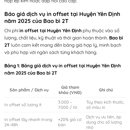
hợp ép kim hoặc dập nổi cao cấp.
Báo giá dịch vụ in offset tại Huyện Yên Định
năm 2025 của Bao bì 2T
Chi phí
in offset tại Huyện Yên Định
phụ thuộc vào số
lượng, chất liệu, kỹ thuật và thời gian hoàn thành.
Bao bì
2T
luôn cam kết mang đến bảng giá hợp lý, minh bạch
và phù hợp với ngân sách từng khách hàng.
Bảng 1: Bảng giá dịch vụ in offset tại Huyện Yên Định
năm 2025 của Bao bì 2T
Giá tham
Sản phẩm / Dịch vụ
Ghi chú
khảo (VNĐ)
3.000 –
Tùy theo kích thước,
In offset số lượng ít
7.000 / tờ
số màu in
Dịch vụ ưu tiên, áp
In offset lấy nhanh trong
+20% giá cơ
dụng cho số lượng
24–48h
bản
nhỏ