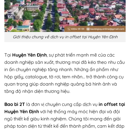
Giới thiệu chung về dịch vụ in offset tại Huyện Yên Định
Tại
Huyện Yên Định
, sự phát triển mạnh mẽ của các
doanh nghiệp sản xuất, thương mại đã kéo theo nhu cầu
in ấn chuyên nghiệp tăng nhanh. Những ấn phẩm như
hộp giấy, catalogue, tờ rơi, tem nhãn… trở thành công cụ
quan trọng giúp doanh nghiệp quảng bá hình ảnh và
tăng độ nhận diện thương hiệu.
Bao bì 2T
là đơn vị chuyên cung cấp dịch vụ
in offset tại
Huyện Yên Định
với hệ thống máy móc hiện đại và đội
ngũ thiết kế giàu kinh nghiệm. Chúng tôi mang đến giải
pháp toàn diện từ thiết kế đến thành phẩm, cam kết đáp