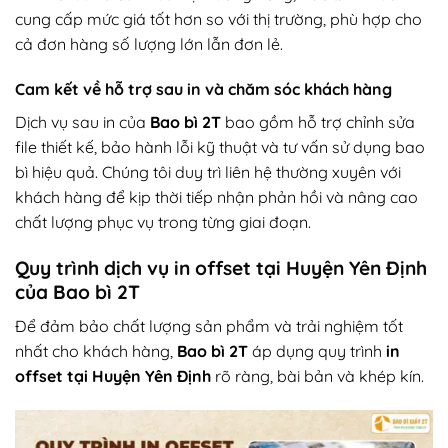
cung cấp mức giá tốt hơn so với thị trường, phù hợp cho
cả đơn hàng số lượng lớn lẫn đơn lẻ.
Cam kết về hỗ trợ sau in và chăm sóc khách hàng
Dịch vụ sau in của
Bao bì 2T
bao gồm hỗ trợ chỉnh sửa
file thiết kế, bảo hành lỗi kỹ thuật và tư vấn sử dụng bao
bì hiệu quả. Chúng tôi duy trì liên hệ thường xuyên với
khách hàng để kịp thời tiếp nhận phản hồi và nâng cao
chất lượng phục vụ trong từng giai đoạn.
Quy trình dịch vụ in offset tại Huyện Yên Định
của Bao bì 2T
Để đảm bảo chất lượng sản phẩm và trải nghiệm tốt
nhất cho khách hàng,
Bao bì 2T
áp dụng quy trình
in
offset tại Huyện Yên Định
rõ ràng, bài bản và khép kín.