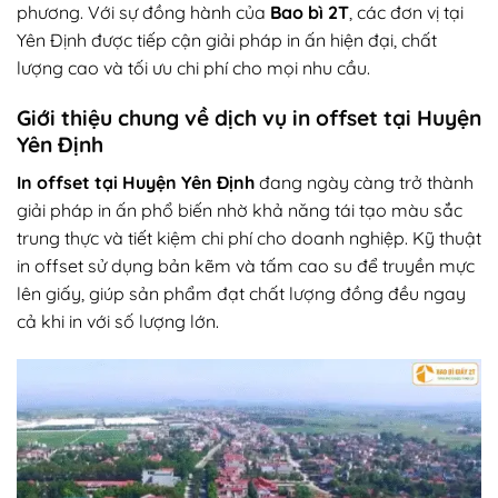
phương. Với sự đồng hành của
Bao bì 2T
, các đơn vị tại
Yên Định được tiếp cận giải pháp in ấn hiện đại, chất
lượng cao và tối ưu chi phí cho mọi nhu cầu.
Giới thiệu chung về dịch vụ in offset tại Huyện
Yên Định
In offset tại Huyện Yên Định
đang ngày càng trở thành
giải pháp in ấn phổ biến nhờ khả năng tái tạo màu sắc
trung thực và tiết kiệm chi phí cho doanh nghiệp. Kỹ thuật
in offset sử dụng bản kẽm và tấm cao su để truyền mực
lên giấy, giúp sản phẩm đạt chất lượng đồng đều ngay
cả khi in với số lượng lớn.