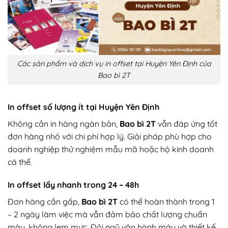
Các sản phẩm và dịch vụ in offset tại Huyện Yên Định của
Bao bì 2T
In offset số lượng ít tại Huyện Yên Định
Không cần in hàng ngàn bản,
Bao bì 2T
vẫn đáp ứng tốt
đơn hàng nhỏ với chi phí hợp lý. Giải pháp phù hợp cho
doanh nghiệp thử nghiệm mẫu mã hoặc hộ kinh doanh
cá thể.
In offset lấy nhanh trong 24 – 48h
Đơn hàng cần gấp,
Bao bì 2T
có thể hoàn thành trong 1
– 2 ngày làm việc mà vẫn đảm bảo chất lượng chuẩn
màu, không lem mực. Đội ngũ vận hành máy và thiết kế