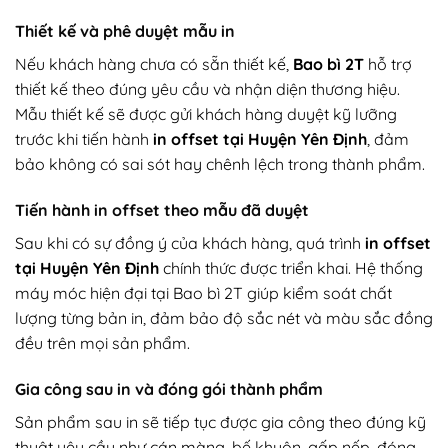
Thiết kế và phê duyệt mẫu in
Nếu khách hàng chưa có sẵn thiết kế,
Bao bì 2T
hỗ trợ
thiết kế theo đúng yêu cầu và nhận diện thương hiệu.
Mẫu thiết kế sẽ được gửi khách hàng duyệt kỹ lưỡng
trước khi tiến hành
in offset tại Huyện Yên Định
, đảm
bảo không có sai sót hay chênh lệch trong thành phẩm.
Tiến hành in offset theo mẫu đã duyệt
Sau khi có sự đồng ý của khách hàng, quá trình
in offset
tại Huyện Yên Định
chính thức được triển khai. Hệ thống
máy móc hiện đại tại Bao bì 2T giúp kiểm soát chất
lượng từng bản in, đảm bảo độ sắc nét và màu sắc đồng
đều trên mọi sản phẩm.
Gia công sau in và đóng gói thành phẩm
Sản phẩm sau in sẽ tiếp tục được gia công theo đúng kỹ
thuật yêu cầu như cán màng, bế khuôn, gấp nếp, đóng