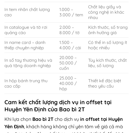
Chất liệu giấy và
In tem nhãn chất lượng
1.000 –
công nghệ in khác
cao
3.000 / tem
nhau
In catalogue và tờ rơi
2.000 –
Kích thước, số trang
quảng cáo
8.000 / tờ
ảnh hưởng giá
In name card – danh
1.500 –
Có thể in số lượng ít
thiếp chuyên nghiệp
4.000 / cái
hoặc nhiều
20.000 –
In sổ tay thương hiệu và
Tùy kích thước, chất
50.000 /
quà tặng doanh nghiệp
liệu, số lượng
cuốn
25.000 –
In hộp bánh trung thu
Thiết kế đặc biệt
40.000 /
cao cấp
theo yêu cầu
hộp
Cam kết chất lượng dịch vụ in offset tại
Huyện Yên Định của Bao bì 2T
Khi lựa chọn
Bao bì 2T
cho dịch vụ
in offset tại Huyện
Yên Định
, khách hàng không chỉ yên tâm về giá cả mà