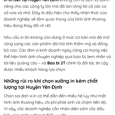
riêng cho các công ty lớn mà đã lan rộng tới cả các cơ
sở vừa và nhỏ. Đây là dấu hiệu cho thấy nhận thức của
doanh nghiệp về tầm quan trọng của hình ảnh thương
hiệu đang thay đổi rõ rệt.
Nhu cầu in ấn không còn dừng ở mức cơ bản mà đã mở
rộng sang các sản phẩm đòi hỏi tính thẩm mỹ và đồng
bộ cao. Các đơn vị kinh doanh ngày càng coi trọng việc
thể hiện hình ảnh chuyên nghiệp qua bao bì, tem nhãn và
tài liệu quảng cáo – và
Bao bì 2T
chính là đối tác tin cậy
được nhiều khách hàng lựa chọn.
Những rủi ro khi chọn xưởng in kém chất
lượng tại Huyện Yên Định
Chọn sai đơn vị in có thể dẫn đến nhiều hệ lụy như mất
hình ảnh thương hiệu, chi phí phát sinh và chậm tiến độ.
Vì vậy, các doanh nghiệp cần nhận diện sớm các dấu
hiệu của một xưởng in thiếu uy tín.