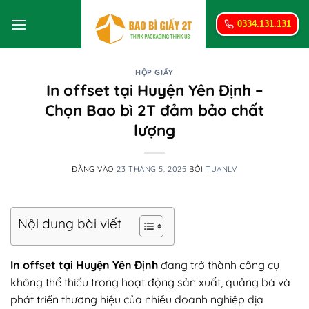
Bỏ
qua
0334.131.131
nội
dung
HỘP GIẤY
In offset tại Huyện Yên Định –
Chọn Bao bì 2T đảm bảo chất
lượng
ĐĂNG VÀO
23 THÁNG 5, 2025
BỞI
TUANLV
Nội dung bài viết
In offset tại Huyện Yên Định
đang trở thành công cụ
không thể thiếu trong hoạt động sản xuất, quảng bá và
phát triển thương hiệu của nhiều doanh nghiệp địa