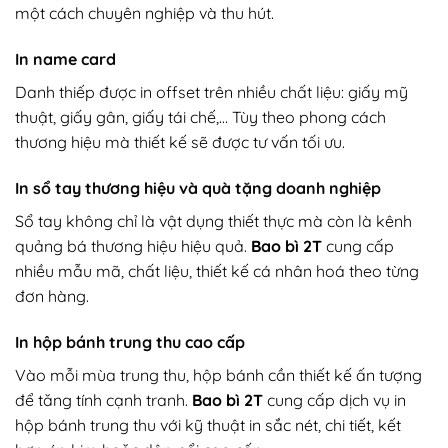
một cách chuyên nghiệp và thu hút.
In name card
Danh thiếp được in offset trên nhiều chất liệu: giấy mỹ
thuật, giấy gân, giấy tái chế,… Tùy theo phong cách
thương hiệu mà thiết kế sẽ được tư vấn tối ưu.
In sổ tay thương hiệu và quà tặng doanh nghiệp
Sổ tay không chỉ là vật dụng thiết thực mà còn là kênh
quảng bá thương hiệu hiệu quả.
Bao bì 2T
cung cấp
nhiều mẫu mã, chất liệu, thiết kế cá nhân hoá theo từng
đơn hàng.
In hộp bánh trung thu cao cấp
Vào mỗi mùa trung thu, hộp bánh cần thiết kế ấn tượng
để tăng tính cạnh tranh.
Bao bì 2T
cung cấp dịch vụ in
hộp bánh trung thu với kỹ thuật in sắc nét, chi tiết, kết