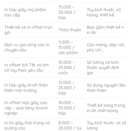
15.000 –
In hộp giấy mỹ phẩm
Tùy kích thước, số
30.000 /
cao cấp
lượng, thiết kế
hộp
Thiết kế và in offset trọn
Bao gồm thiết kế +
Thỏa thuận
gói
in ấn
5.000 –
Dịch vụ gia công sau in
Cán màng, dập nổi,
15.000 /
chuyên sâu
phủ UV,…
sản phẩm
10.000 –
Số lượng và kích
In offset lịch Tết và lịch
25.000 /
thước quyết định
sổ tay theo yêu cầu
cuốn
giá
12.000 –
In hộp giấy Kraft thân
Sử dụng nguyên liệu
25.000 /
thiện môi trường
thân thiện
hộp
In offset hộp giấy cao
18.000 –
Thiết kế sang trọng,
cấp – quà tặng doanh
35.000 /
in ấn chất lượng
nghiệp
hộp
In túi giấy thời trang và
8.000 –
Tùy kích thước và số
quảng cáo
20.000 / túi
lượng