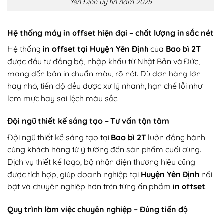
Yên Định uy tín năm 2025
Hệ thống máy in offset hiện đại – chất lượng in sắc nét
Hệ thống
in offset tại Huyện Yên Định
của
Bao bì 2T
được đầu tư đồng bộ, nhập khẩu từ Nhật Bản và Đức,
mang đến bản in chuẩn màu, rõ nét. Dù đơn hàng lớn
hay nhỏ, tiến độ đều được xử lý nhanh, hạn chế lỗi như
lem mực hay sai lệch màu sắc.
Đội ngũ thiết kế sáng tạo – Tư vấn tận tâm
Đội ngũ thiết kế sáng tạo tại
Bao bì 2T
luôn đồng hành
cùng khách hàng từ ý tưởng đến sản phẩm cuối cùng.
Dịch vụ thiết kế logo, bộ nhận diện thương hiệu cũng
được tích hợp, giúp doanh nghiệp tại
Huyện Yên Định
nổi
bật và chuyên nghiệp hơn trên từng ấn phẩm
in offset
.
Quy trình làm việc chuyên nghiệp – Đúng tiến độ