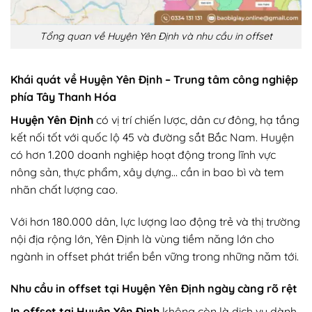
Tổng quan về Huyện Yên Định và nhu cầu in offset
Khái quát về Huyện Yên Định – Trung tâm công nghiệp
phía Tây Thanh Hóa
Huyện Yên Định
có vị trí chiến lược, dân cư đông, hạ tầng
kết nối tốt với quốc lộ 45 và đường sắt Bắc Nam. Huyện
có hơn 1.200 doanh nghiệp hoạt động trong lĩnh vực
nông sản, thực phẩm, xây dựng… cần in bao bì và tem
nhãn chất lượng cao.
Với hơn 180.000 dân, lực lượng lao động trẻ và thị trường
nội địa rộng lớn, Yên Định là vùng tiềm năng lớn cho
ngành in offset phát triển bền vững trong những năm tới.
Nhu cầu in offset tại Huyện Yên Định ngày càng rõ rệt
In offset tại Huyện Yên Định
không còn là dịch vụ dành