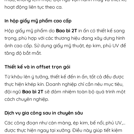
hoạt động liên tục theo ca.
In hộp giấy mỹ phẩm cao cấp
Hộp giấy mỹ phẩm do
Bao bì 2T
in ấn có thiết kế sang
trọng, phù hợp với các thương hiệu đang xây dựng hình
ảnh cao cấp. Sử dụng giấy mỹ thuật, ép kim, phủ UV để
tăng độ bắt mắt.
Thiết kế và in offset trọn gói
Từ khâu lên ý tưởng, thiết kế đến in ấn, tất cả đều được
thực hiện khép kín. Doanh nghiệp chỉ cần nêu mục tiêu,
đội ngũ
Bao bì 2T
sẽ đảm nhiệm toàn bộ quá trình một
cách chuyên nghiệp.
Dịch vụ gia công sau in chuyên sâu
Các công đoạn như cán màng, ép kim, bế nổi, phủ UV,…
được thực hiện ngay tại xưởng. Điều này giúp tiết kiệm