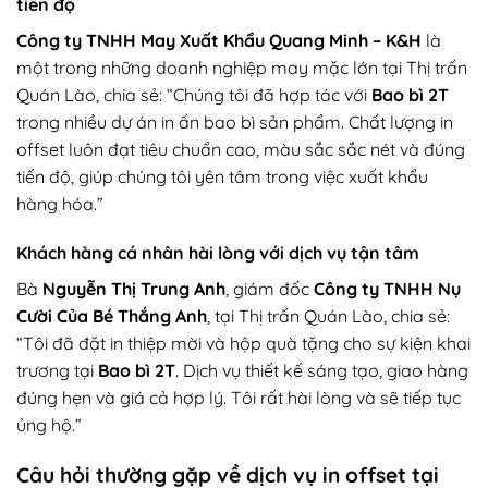
tiến độ
Công ty TNHH May Xuất Khẩu Quang Minh – K&H
là
một trong những doanh nghiệp may mặc lớn tại Thị trấn
Quán Lào, chia sẻ: “Chúng tôi đã hợp tác với
Bao bì 2T
trong nhiều dự án in ấn bao bì sản phẩm. Chất lượng in
offset luôn đạt tiêu chuẩn cao, màu sắc sắc nét và đúng
tiến độ, giúp chúng tôi yên tâm trong việc xuất khẩu
hàng hóa.”
Khách hàng cá nhân hài lòng với dịch vụ tận tâm
Bà
Nguyễn Thị Trung Anh
, giám đốc
Công ty TNHH Nụ
Cười Của Bé Thắng Anh
, tại Thị trấn Quán Lào, chia sẻ:
“Tôi đã đặt in thiệp mời và hộp quà tặng cho sự kiện khai
trương tại
Bao bì 2T
. Dịch vụ thiết kế sáng tạo, giao hàng
đúng hẹn và giá cả hợp lý. Tôi rất hài lòng và sẽ tiếp tục
ủng hộ.”
Câu hỏi thường gặp về dịch vụ in offset tại