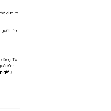
thể đưa ra
người tiêu
u dùng. Từ
quá trình
ộp giấy