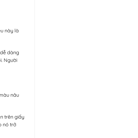
ệu này là
ể dễ dàng
i. Người
i màu nâu
n trên giấy
p nó trở