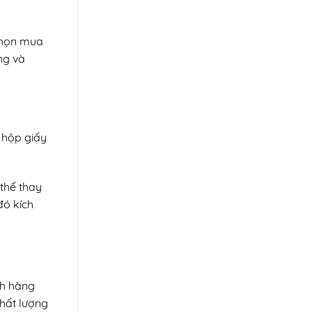
 chọn mua
ng và
t hộp giấy
thể thay
đó kích
ch hàng
hất lượng