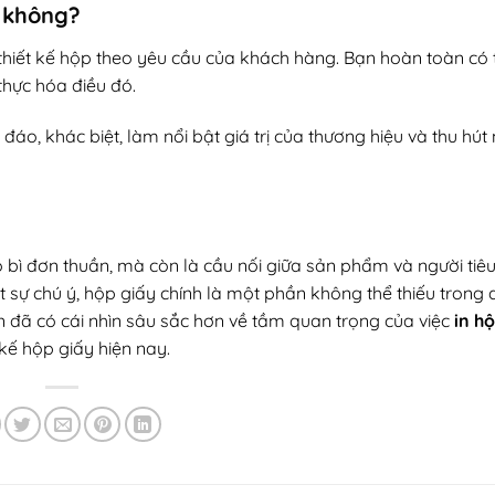
u không?
 thiết kế hộp theo yêu cầu của khách hàng. Bạn hoàn toàn có 
thực hóa điều đó.
, khác biệt, làm nổi bật giá trị của thương hiệu và thu hút 
bì đơn thuần, mà còn là cầu nối giữa sản phẩm và người tiê
t sự chú ý, hộp giấy chính là một phần không thể thiếu trong 
n đã có cái nhìn sâu sắc hơn về tầm quan trọng của việc
in h
kế hộp giấy hiện nay.