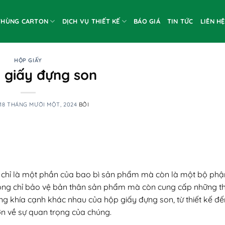
THÙNG CARTON
DỊCH VỤ THIẾT KẾ
BÁO GIÁ
TIN TỨC
LIÊN HỆ
HỘP GIẤY
p giấy đựng son
18 THÁNG MƯỜI MỘT, 2024
BỞI
chỉ là một phần của bao bì sản phẩm mà còn là một bộ ph
không chỉ bảo vệ bản thân sản phẩm mà còn cung cấp những th
hững khía cạnh khác nhau của hộp giấy đựng son, từ thiết kế đ
ơn về sự quan trọng của chúng.