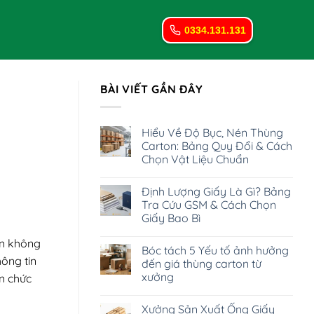
0334.131.131
BÀI VIẾT GẦN ĐÂY
Hiểu Về Độ Bục, Nén Thùng
Carton: Bảng Quy Đổi & Cách
Chọn Vật Liệu Chuẩn
Không
có
Định Lượng Giấy Là Gì? Bảng
bình
luận
Tra Cứu GSM & Cách Chọn
ở
Giấy Bao Bì
Hiểu
Về
Không
Độ
ận không
có
Bục,
Bóc tách 5 Yếu tố ảnh hưởng
bình
Nén
ông tin
luận
đến giá thùng carton từ
Thùng
ở
Carton:
xưởng
ến chức
Định
Bảng
Lượng
Quy
Không
Giấy
Đổi
có
Là
Xưởng Sản Xuất Ống Giấy
&
bình
Gì?