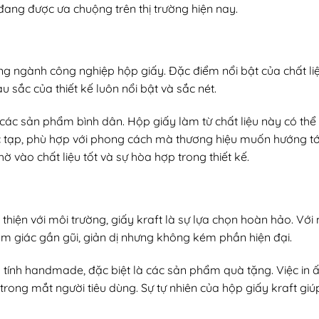
ang được ưa chuộng trên thị trường hiện nay.
ong ngành công nghiệp hộp giấy. Đặc điểm nổi bật của chất li
 sắc của thiết kế luôn nổi bật và sắc nét.
o các sản phẩm bình dân. Hộp giấy làm từ chất liệu này có th
c tạp, phù hợp với phong cách mà thương hiệu muốn hướng tớ
 vào chất liệu tốt và sự hòa hợp trong thiết kế.
hiện với môi trường, giấy kraft là sự lựa chọn hoàn hảo. Vớ
m giác gần gũi, giản dị nhưng không kém phần hiện đại.
tính handmade, đặc biệt là các sản phẩm quà tặng. Việc in ấ
trong mắt người tiêu dùng. Sự tự nhiên của hộp giấy kraft giú