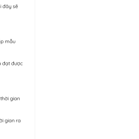
i đây sẽ
cấp mẫu
à đạt được
thời gian
i gian ra