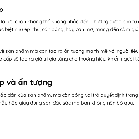
o
t là lựa chọn không thể không nhắc đến. Thường được làm từ 
 đặc biệt như ép nhũ, cán bóng, hay cán mờ, mang đến cảm gi
 vệ sản phẩm mà còn tạo ra ấn tượng mạnh mẽ với người tiêu
 cấp sẽ tạo ra giá trị gia tăng cho thương hiệu, khiến người t
p và ấn tượng
hấp dẫn của sản phẩm, mà còn đóng vai trò quyết định trong 
 mẫu hộp giấy đựng son đặc sắc mà bạn không nên bỏ qua.