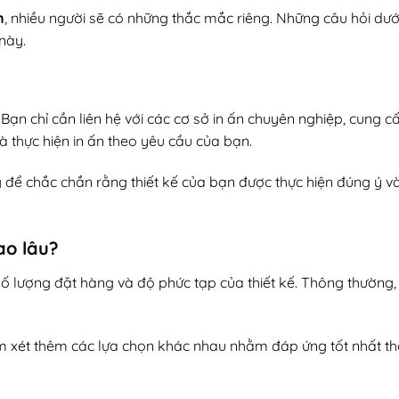
n
, nhiều người sẽ có những thắc mắc riêng. Những câu hỏi dướ
này.
ạn chỉ cần liên hệ với các cơ sở in ấn chuyên nghiệp, cung 
à thực hiện in ấn theo yêu cầu của bạn.
 để chắc chắn rằng thiết kế của bạn được thực hiện đúng ý v
ao lâu?
ố lượng đặt hàng và độ phức tạp của thiết kế. Thông thường, 
m xét thêm các lựa chọn khác nhau nhằm đáp ứng tốt nhất thờ