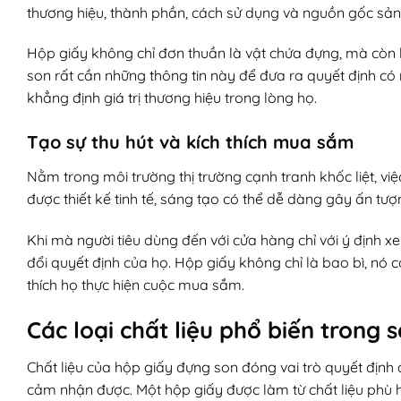
thương hiệu, thành phần, cách sử dụng và nguồn gốc sản
Hộp giấy không chỉ đơn thuần là vật chứa đựng, mà còn 
son rất cần những thông tin này để đưa ra quyết định c
khẳng định giá trị thương hiệu trong lòng họ.
Tạo sự thu hút và kích thích mua sắm
Nằm trong môi trường thị trường cạnh tranh khốc liệt, vi
được thiết kế tinh tế, sáng tạo có thể dễ dàng gây ấn tượ
Khi mà người tiêu dùng đến với cửa hàng chỉ với ý định 
đổi quyết định của họ. Hộp giấy không chỉ là bao bì, nó c
thích họ thực hiện cuộc mua sắm.
Các loại chất liệu phổ biến trong
Chất liệu của hộp giấy đựng son đóng vai trò quyết địn
cảm nhận được. Một hộp giấy được làm từ chất liệu phù 