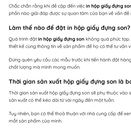
Chắc chắn rằng khi đề cập đến việc
in hộp giấy đựng so
phần nào giải đáp được sự quan tâm của bạn về vấn đề 
Làm thế nào để đặt
in hộp giấy đựng son
?
Quá trình đặt
in hộp giấy đựng son
không quá phức tạp. B
thiết kế cùng thông tin về sản phẩm để họ có thể tư vấn v
Đừng quên yêu cầu các mẫu trước khi tiến hành đặt hàng
chất lượng mà mình mong muốn.
Thời gian sản xuất hộp giấy đựng son là b
Thời gian sản xuất hộp giấy đựng son sẽ phụ thuộc vào s
sản xuất có thể kéo dài từ vài ngày đến một tuần.
Tuy nhiên, bạn có thể thoả thuận với nhà cung cấp để xe
mắt sản phẩm của mình.