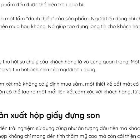
 phẩm đều được thể hiện trên bao bì.
là một tấm “danh thiếp” của sản phẩm. Người tiêu dùng khi
ó nên mua hay không. Nó giúp tạo dựng lòng tin cho khách hà
ệc thu hút sự chú ý của khách hàng là vô cùng quan trọng. Mộ
ng và thu hút ánh nhìn của người tiêu dùng.
xem xét mà không có ý định mua sắm, một thiết kế bắt mắt có 
òn có thể tạo ra một mối liên kết cảm xúc với khách hàng, từ 
 sản xuất hộp giấy đựng son
h đến trải nghiệm sử dụng cũng như ấn tượng đầu tiên mà khá
hợp không chỉ mang đến tính thẩm mỹ cao mà còn cải thiện c