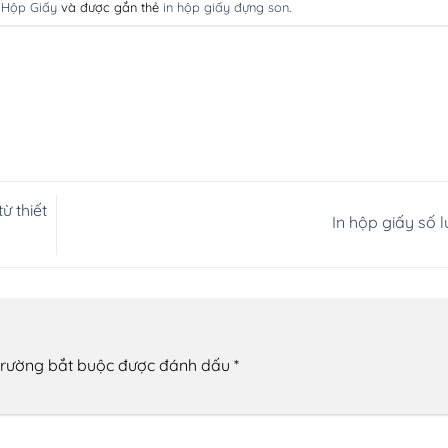
g
Hộp Giấy
và được gắn thẻ
in hộp giấy đựng son
.
ừ thiết
In hộp giấy số l
trường bắt buộc được đánh dấu
*