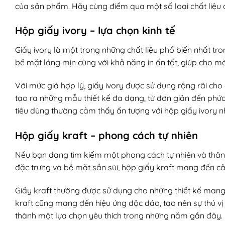
của sản phẩm. Hãy cùng điểm qua một số loại chất liệu đ
Hộp giấy ivory – lựa chọn kinh tế
Giấy ivory là một trong những chất liệu phổ biến nhất tr
bề mặt láng mịn cùng với khả năng in ấn tốt, giúp cho màu
Với mức giá hợp lý, giấy ivory được sử dụng rộng rãi ch
tạo ra những mẫu thiết kế đa dạng, từ đơn giản đến phứ
tiêu dùng thường cảm thấy ấn tượng với hộp giấy ivory nhờ
Hộp giấy kraft – phong cách tự nhiên
Nếu bạn đang tìm kiếm một phong cách tự nhiên và thân t
đặc trưng và bề mặt sần sùi, hộp giấy kraft mang đến cả
Giấy kraft thường được sử dụng cho những thiết kế mang 
kraft cũng mang đến hiệu ứng độc đáo, tạo nên sự thú vị 
thành một lựa chọn yêu thích trong những năm gần đây.