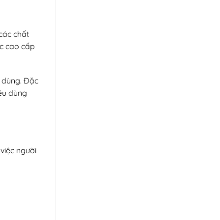
các chất
ác cao cấp
 dùng. Đặc
iêu dùng
việc người