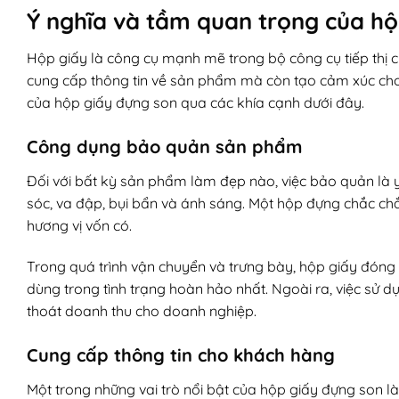
Ý nghĩa và tầm quan trọng của hộ
Hộp giấy là công cụ mạnh mẽ trong bộ công cụ tiếp thị c
cung cấp thông tin về sản phẩm mà còn tạo cảm xúc cho 
của hộp giấy đựng son qua các khía cạnh dưới đây.
Công dụng bảo quản sản phẩm
Đối với bất kỳ sản phẩm làm đẹp nào, việc bảo quản là 
sóc, va đập, bụi bẩn và ánh sáng. Một hộp đựng chắc ch
hương vị vốn có.
Trong quá trình vận chuyển và trưng bày, hộp giấy đóng
dùng trong tình trạng hoàn hảo nhất. Ngoài ra, việc sử d
thoát doanh thu cho doanh nghiệp.
Cung cấp thông tin cho khách hàng
Một trong những vai trò nổi bật của hộp giấy đựng son là