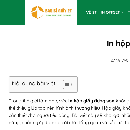
Bỏ
qua
VỀ 2T
IN OFFSET
nội
dung
In hộ
ĐĂNG VÀO
Nội dung bài viết
Trong thế giới làm đẹp, việc
in hộp giấy đựng son
không 
thể thiếu giúp tạo nên hình ảnh thương hiệu. Hộp giấy 
cần thiết cho người tiêu dùng. Bài viết này sẽ khơi gợi n
năng, nhằm giúp bạn có cái nhìn tổng quan và sắc nét h