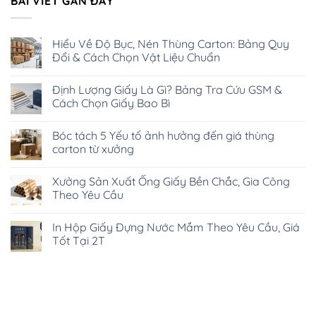
BÀI VIẾT GẦN ĐÂY
Hiểu Về Độ Bục, Nén Thùng Carton: Bảng Quy
Đổi & Cách Chọn Vật Liệu Chuẩn
Không
có
Định Lượng Giấy Là Gì? Bảng Tra Cứu GSM &
bình
luận
Cách Chọn Giấy Bao Bì
ở
Hiểu
Không
Về
có
Bóc tách 5 Yếu tố ảnh hưởng đến giá thùng
Độ
bình
Bục,
luận
carton từ xưởng
Nén
ở
Thùng
Định
Không
Carton:
Lượng
có
Xưởng Sản Xuất Ống Giấy Bền Chắc, Gia Công
Bảng
Giấy
bình
Quy
Là
luận
Theo Yêu Cầu
Đổi
Gì?
ở
&
Bảng
Bóc
Không
Cách
Tra
tách
có
In Hộp Giấy Đựng Nước Mắm Theo Yêu Cầu, Giá
Chọn
Cứu
5
bình
Vật
GSM
Yếu
luận
Tốt Tại 2T
Liệu
&
tố
ở
Chuẩn
Cách
ảnh
Xưởng
Không
Chọn
hưởng
Sản
có
Giấy
đến
Xuất
bình
Bao
giá
Ống
luận
Bì
thùng
Giấy
ở
carton
Bền
In
từ
Chắc,
Hộp