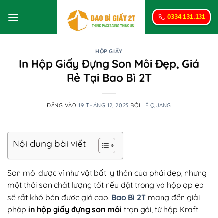
Bỏ
qua
0334.131.131
nội
dung
HỘP GIẤY
In Hộp Giấy Đựng Son Môi Đẹp, Giá
Rẻ Tại Bao Bì 2T
ĐĂNG VÀO
19 THÁNG 12, 2025
BỞI
LÊ QUANG
Nội dung bài viết
Son môi được ví như vật bất ly thân của phái đẹp, nhưng
một thỏi son chất lượng tốt nếu đặt trong vỏ hộp ọp ẹp
sẽ rất khó bán được giá cao.
Bao Bì 2T
mang đến giải
pháp
in hộp giấy đựng son môi
trọn gói, từ hộp Kraft