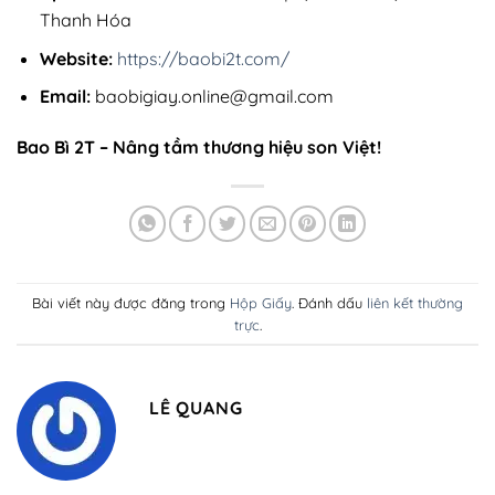
Thanh Hóa
Website:
https://baobi2t.com/
Email:
baobigiay.online@gmail.com
Bao Bì 2T – Nâng tầm thương hiệu son Việt!
Bài viết này được đăng trong
Hộp Giấy
. Đánh dấu
liên kết thường
trực
.
LÊ QUANG