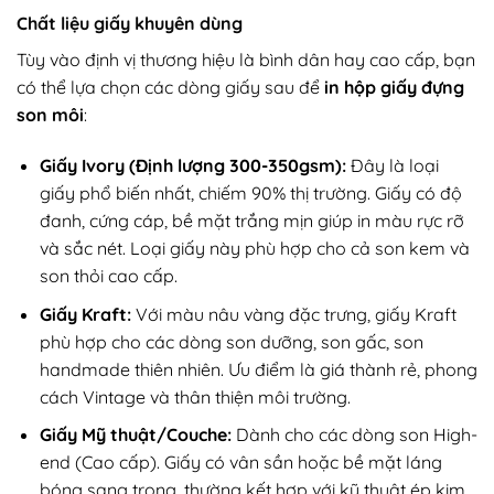
Chất liệu giấy khuyên dùng
Tùy vào định vị thương hiệu là bình dân hay cao cấp, bạn
có thể lựa chọn các dòng giấy sau để
in hộp giấy đựng
son môi
:
Giấy Ivory (Định lượng 300-350gsm):
Đây là loại
giấy phổ biến nhất, chiếm 90% thị trường. Giấy có độ
đanh, cứng cáp, bề mặt trắng mịn giúp in màu rực rỡ
và sắc nét. Loại giấy này phù hợp cho cả son kem và
son thỏi cao cấp.
Giấy Kraft:
Với màu nâu vàng đặc trưng, giấy Kraft
phù hợp cho các dòng son dưỡng, son gấc, son
handmade thiên nhiên. Ưu điểm là giá thành rẻ, phong
cách Vintage và thân thiện môi trường.
Giấy Mỹ thuật/Couche:
Dành cho các dòng son High-
end (Cao cấp). Giấy có vân sần hoặc bề mặt láng
bóng sang trọng, thường kết hợp với kỹ thuật ép kim