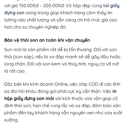
với giá 150.000đ – 200.000đ. Vỏ hộp đẹp cùng
túi giấy
đựng son
sang trọng giúp khách hàng cảm thấy tin
tưởng vào chất lượng và sẵn sàng chi trả mức giá cao
hơn cho sự chuyên nghiệp đó.
Bảo vệ thỏi son an toàn khi vận chuyển
Son môi là sản phẩm rất dễ bị tổn thương. Đối với son
thỏi (son sáp), nếu bị va đập mạnh sẽ dễ gãy đầu hoặc
long chân. Đối với son kem vỏ thủy tinh, nguy cơ vỡ nứt
là rất cao.
Đặc biệt khi kinh doanh Online, việc ship COD đi các tỉnh
xa đòi hỏi khâu đóng gói phải cực kỳ cẩn thận. Việc
in
hộp giấy đựng son môi
với kích thước vừa vặn giúp cố
định thỏi son, hạn chế rung lắc và va đập, đảm bảo sản
phẩm đến tay khách hàng vẫn nguyên vẹn như vừa xuất
xưởng.