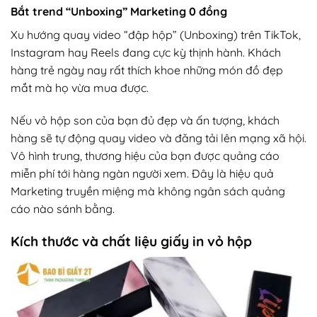
Bắt trend “Unboxing” Marketing 0 đồng
Xu hướng quay video “đập hộp” (Unboxing) trên TikTok,
Instagram hay Reels đang cực kỳ thịnh hành. Khách
hàng trẻ ngày nay rất thích khoe những món đồ đẹp
mắt mà họ vừa mua được.
Nếu vỏ hộp son của bạn đủ đẹp và ấn tượng, khách
hàng sẽ tự động quay video và đăng tải lên mạng xã hội.
Vô hình trung, thương hiệu của bạn được quảng cáo
miễn phí tới hàng ngàn người xem. Đây là hiệu quả
Marketing truyền miệng mà không ngân sách quảng
cáo nào sánh bằng.
Kích thước và chất liệu giấy in vỏ hộp