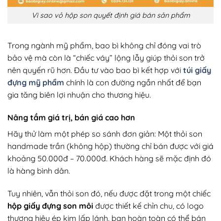
Vì sao vỏ hộp son quyết định giá bán sản phẩm
Trong ngành mỹ phẩm, bao bì không chỉ đóng vai trò
bảo vệ mà còn là “chiếc váy” lộng lẫy giúp thỏi son trở
nên quyến rũ hơn. Đầu tư vào bao bì kết hợp với
túi giấy
đựng mỹ phẩm
chính là con đường ngắn nhất để bạn
gia tăng biên lợi nhuận cho thương hiệu.
Nâng tầm giá trị, bán giá cao hơn
Hãy thử làm một phép so sánh đơn giản: Một thỏi son
handmade trần (không hộp) thường chỉ bán được với giá
khoảng 50.000đ – 70.000đ. Khách hàng sẽ mặc định đó
là hàng bình dân.
Tuy nhiên, vẫn thỏi son đó, nếu được đặt trong một chiếc
hộp giấy đựng son môi
được thiết kế chỉn chu, có logo
thương hiệu ép kim lấp lánh, bạn hoàn toàn có thể bán