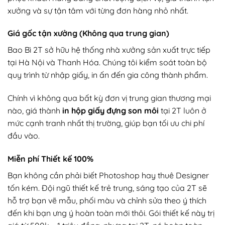
xưởng và sự tận tâm với từng đơn hàng nhỏ nhất.
Giá gốc tận xưởng (Không qua trung gian)
Bao Bì 2T sở hữu hệ thống nhà xưởng sản xuất trực tiếp
tại Hà Nội và Thanh Hóa. Chúng tôi kiểm soát toàn bộ
quy trình từ nhập giấy, in ấn đến gia công thành phẩm.
Chính vì không qua bất kỳ đơn vị trung gian thương mại
nào, giá thành
in hộp giấy đựng son môi
tại 2T luôn ở
mức cạnh tranh nhất thị trường, giúp bạn tối ưu chi phí
đầu vào.
Miễn phí Thiết kế 100%
Bạn không cần phải biết Photoshop hay thuê Designer
tốn kém. Đội ngũ thiết kế trẻ trung, sáng tạo của 2T sẽ
hỗ trợ bạn vẽ mẫu, phối màu và chỉnh sửa theo ý thích
đến khi bạn ưng ý hoàn toàn mới thôi. Gói thiết kế này trị