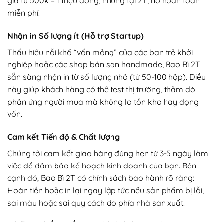
giá từ 500k – 1 triệu đồng, nhưng tại 2T, nó hoàn toàn
miễn phí.
Nhận in Số lượng ít (Hỗ trợ Startup)
Thấu hiểu nỗi khổ “vốn mỏng” của các bạn trẻ khởi
nghiệp hoặc các shop bán son handmade, Bao Bì 2T
sẵn sàng nhận in từ số lượng nhỏ (từ 50-100 hộp). Điều
này giúp khách hàng có thể test thị trường, thăm dò
phản ứng người mua mà không lo tồn kho hay đọng
vốn.
Cam kết Tiến độ & Chất lượng
Chúng tôi cam kết giao hàng đúng hẹn từ 3-5 ngày làm
việc để đảm bảo kế hoạch kinh doanh của bạn. Bên
cạnh đó, Bao Bì 2T có chính sách bảo hành rõ ràng:
Hoàn tiền hoặc in lại ngay lập tức nếu sản phẩm bị lỗi,
sai màu hoặc sai quy cách do phía nhà sản xuất.