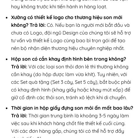
hay không trước khi tiến hành in hàng loạt.
Xưởng có thiết kế logo cho thương hiệu son mới
không?
Trả lời:
Có. Nếu bạn là người mới bắt đầu và
chưa có Logo, đội ngũ Design của chúng tôi sẽ hỗ trợ
tư vấn và thiết kế Logo cùng bao bì trọn gói để tạo
nên bộ nhận diện thương hiệu chuyên nghiệp nhất.
Hộp son có cần khay định hình bên trong không?
Trả lời:
Với các loại son thỏi đơn lẻ thì thường không
cần khay (do hộp được làm vừa khít). Tuy nhiên, với
các Set quà tặng (Set 3 cây, Set 5 cây), bắt buộc phải
có khay định hình (khay giấy hoặc khay mút xốp) để
giữ cố định các thỏi son, tránh xô lệch khi di chuyển.
Thời gian in hộp giấy đựng son môi ấn mất bao lâu?
Trả lời:
Thời gian trung bình là khoảng 3-5 ngày làm
việc sau khi khách hàng chốt file thiết kế cuối cùng.
Với các đơn hàng gấp, chúng tôi có thể hỗ trợ đẩy