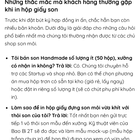
Những thắc mắc mà khách hàng thường gặp
khi in hộp giấy son
Trước khi đặt bút ký hợp đồng in ấn, chắc hẳn bạn còn
nhiều băn khoăn. Dưới đây là giải đáp cho những câu hỏi
phổ biến nhất mà chúng tôi thường nhận được từ các chủ
shop son môi.
Tôi bán son Handmade số lượng ít (50 hộp), xưởng
có nhận in không?
Trả lời:
Có. Chúng tôi chuyên hỗ
trợ các Startup và shop nhỏ. Bạn có thể chọn phương
án mua hộp trơn có sẵn tại kho (giá rẻ, lấy ngay)
hoặc đặt in riêng số lượng ít (sẽ có chút phụ phí khuôn
in).
Làm sao để in hộp giấy đựng son môi vừa khít với
thỏi son của tôi?
Trả lời:
Tốt nhất bạn nên gửi trực
tiếp 1 vỏ thỏi son mẫu đến xưởng. Kỹ thuật viên của
Bao Bì 2T sẽ đo đạc và làm mẫu mock-up (mẫu hộp
trắng chưa in) để bạn thử đựng son xem có vừa vặn