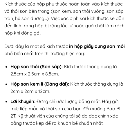
Kích thước của hộp phụ thuộc hoàn toàn vào kích thước
vỏ thỏi son bên trong (son kem, son thỏi vuông, son sáp
tròn, hũ son dưỡng…). Việc xác định sai kích thước sẽ dẫn
đến tình trạng hộp bị rộng lắc lư hoặc quá chật làm rách
hộp khi đóng gói.
Dưới đây là một số kích thước
in hộp giấy đựng son môi
phổ biến nhất trên thị trường hiện nay:
Hộp son thỏi (Son sáp):
Kích thước thông dụng là
2.5cm x 2.5cm x 8.5cm.
Hộp son kem lì (Dáng dài):
Kích thước thông dụng là
2cm x 2cm x 12cm.
Lời khuyên:
Đừng chỉ ước lượng bằng mắt. Hãy gửi
trực tiếp mẫu vỏ thỏi son của bạn đến xưởng Bao Bì
2T. Kỹ thuật viên của chúng tôi sẽ đo đạc chính xác
bằng thước kẹp để ra khuôn bế chuẩn nhất.