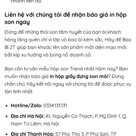
nhanh tiến độ.
Liên hệ với chúng tôi để nhận báo giá in hộp
son ngay
Đừng để những thỏi son tâm huyết của bạn bị khách
hàng lãng quên chỉ vì lớp vỏ bao bì kém sắc. Hãy để Bao
Bì 2T giúp bạn khoác lên sản phẩm một diện mạo mới,
bắt kịp xu hướng và bùng nổ doanh số.
Bạn cần tư vấn mẫu hộp son Trend nhất năm nay? Bạn
muốn nhận báo giá
in hộp giấy đựng son môi
? Đừng
chần chừ, hãy kết nối ngay với chúng tôi để được phục vụ
tận tình nhất.
Hotline/Zalo:
0334.131.131
Địa chỉ Hà Nội:
A1, Nguyễn Cơ Thạch, P. Mỹ Đình 1, Q.
Nam Từ Liêm, Hà Nội
Địa chỉ Thanh Hóa:
57 Phú Thọ 3, P Phú Sơn, TP