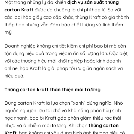
Một trong những lý do khiến
dịch vụ sản xuất thùng
carton Kraft
được ưa chuộng là chi phí hợp lý. So với
các loại hộp giấy cao cấp khác, thùng Kraft có giá thành
thấp hơn nhưng vẫn đảm bảo chất lượng và tính thẩm
mỹ.
Doanh nghiệp không chỉ tiết kiệm chi phí bao bì mà còn
tận dụng hiệu quả trong việc in ấn số lượng lớn. Đặc biệt,
với các thương hiệu mới khởi nghiệp hoặc kinh doanh
online, hộp Kraft là giải pháp tối ưu giữa ngân sách và
hiệu quả.
Thùng carton kraft thân thiện môi trường
Dùng carton Kraft là lựa chọn “xanh” đúng nghĩa. Nhờ
nguồn nguyên liệu tái chế và khả năng phân hủy sinh
học nhanh, bao bì Kraft góp phần giảm thiểu rác thải
nhựa và ô nhiễm môi trường. Khi chọn
thùng carton
Kraft
, bạn không chỉ xây dựng hình ảnh thương hiệu có