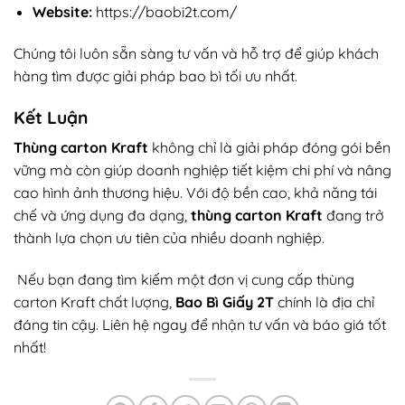
Website:
https://baobi2t.com/
Chúng tôi luôn sẵn sàng tư vấn và hỗ trợ để giúp khách
hàng tìm được giải pháp bao bì tối ưu nhất.
Kết Luận
Thùng carton Kraft
không chỉ là giải pháp đóng gói bền
vững mà còn giúp doanh nghiệp tiết kiệm chi phí và nâng
cao hình ảnh thương hiệu. Với độ bền cao, khả năng tái
chế và ứng dụng đa dạng,
thùng carton Kraft
đang trở
thành lựa chọn ưu tiên của nhiều doanh nghiệp.
Nếu bạn đang tìm kiếm một đơn vị cung cấp thùng
carton Kraft chất lượng,
Bao Bì Giấy 2T
chính là địa chỉ
đáng tin cậy. Liên hệ ngay để nhận tư vấn và báo giá tốt
nhất!