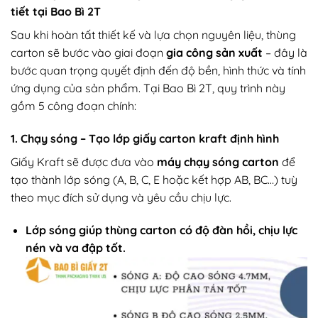
tiết tại Bao Bì 2T
Sau khi hoàn tất thiết kế và lựa chọn nguyên liệu, thùng
carton sẽ bước vào giai đoạn
gia công sản xuất
– đây là
bước quan trọng quyết định đến độ bền, hình thức và tính
ứng dụng của sản phẩm. Tại Bao Bì 2T, quy trình này
gồm 5 công đoạn chính:
1. Chạy sóng – Tạo lớp giấy carton kraft định hình
Giấy Kraft sẽ được đưa vào
máy chạy sóng carton
để
tạo thành lớp sóng (A, B, C, E hoặc kết hợp AB, BC…) tuỳ
theo mục đích sử dụng và yêu cầu chịu lực.
Lớp sóng giúp thùng carton có độ đàn hồi, chịu lực
nén và va đập tốt.