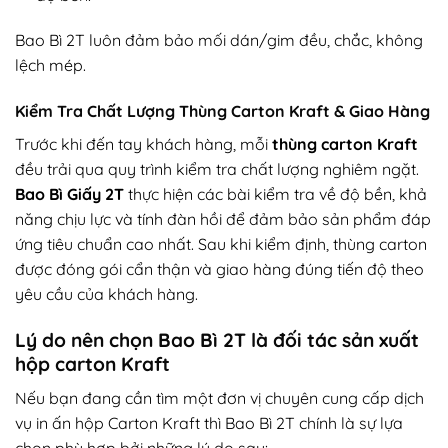
Bao Bì 2T luôn đảm bảo mối dán/gim đều, chắc, không
lệch mép.
Kiểm Tra Chất Lượng Thùng Carton Kraft & Giao Hàng
Trước khi đến tay khách hàng, mỗi
thùng carton Kraft
đều trải qua quy trình kiểm tra chất lượng nghiêm ngặt.
Bao Bì Giấy 2T
thực hiện các bài kiểm tra về độ bền, khả
năng chịu lực và tính đàn hồi để đảm bảo sản phẩm đáp
ứng tiêu chuẩn cao nhất. Sau khi kiểm định, thùng carton
được đóng gói cẩn thận và giao hàng đúng tiến độ theo
yêu cầu của khách hàng.
Lý do nên chọn Bao Bì 2T là đối tác sản xuất
hộp carton Kraft
Nếu bạn đang cần tìm một đơn vị chuyên cung cấp dịch
vụ in ấn hộp Carton Kraft thì Bao Bì 2T chính là sự lựa
chọn phù hợp bởi những lý do sau: