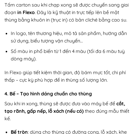
Tấm carton sau khi chạp xong sẽ được chuyển sang giai
đoạn
in Flexo
. Đây là kỹ thuật in trực tiếp lên bề mặt
thùng bằng khuôn in (trục in) có bản cliché bằng cao su.
In logo, tên thương hiệu, mô tả sản phẩm, hướng dẫn
sử dụng, biểu tượng vận chuyển…
Số màu in phổ biến từ 1 đến 4 màu (tối đa 6 màu tuỳ
dòng máy).
In Flexo giúp tiết kiệm thời gian, độ bám mực tốt, chi phí
thấp – cực kỳ phù hợp để in thùng số lượng lớn.
4. Bế – Tạo hình dáng chuẩn cho thùng
Sau khi in xong, thùng sẽ được đưa vào máy bế để
cắt,
tạo rãnh, gấp nếp, lỗ xách (nếu có)
theo đúng mẫu thiết
kế.
Bế tròn
: dùng cho thùng có đường cong, lỗ xách, khe