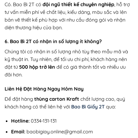
Có. Bao Bì 2T có
đội ngũ thiết kế chuyên nghiệp
, hỗ trợ
tư vấn miễn phí về chất liệu, kiểu dáng, màu sắc và lên
bản vẽ thiết kế phù hợp với nhu cầu đóng gói và nhận
diện thương hiệu của bạn.
6. Bao Bì 2T có nhận in số lượng ít không?
Chúng tôi có nhận in số lượng nhỏ tùy theo mẫu mã và
kỹ thuật in. Tuy nhiên, để tối ưu chi phí, khách hàng nên
đặt từ
500 hộp trở lên
để có giá thành tốt và nhiều ưu
đãi hơn.
Liên Hệ Đặt Hàng Ngay Hôm Nay
Để đặt hàng
thùng carton Kraft
chất lượng cao, quý
khách hàng có thể liên hệ với
Bao Bì Giấy 2T
qua:
Hotline:
0334-131-131
Email:
baobigiay.online@gmail.com