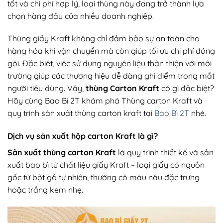
tốt và chi phí hợp lý, loại thùng này đang trở thành lựa
chọn hàng đầu của nhiều doanh nghiệp.
Thùng giấy Kraft không chỉ đảm bảo sự an toàn cho
hàng hóa khi vận chuyển mà còn giúp tối ưu chi phí đóng
gói. Đặc biệt, việc sử dụng nguyên liệu thân thiện với môi
trường giúp các thương hiệu dễ dàng ghi điểm trong mắt
người tiêu dùng. Vậy,
thùng Carton Kraft
có gì đặc biệt?
Hãy cùng Bao Bì 2T khám phá Thùng
carton Kraft và
quy trình sản xuât thùng carton kraft tại
Bao Bì 2T
nhé.
Dịch vụ sản xuất hộp carton Kraft là gì?
Sản xuất thùng carton Kraft
là quy trình thiết kế và sản
xuất bao bì từ chất liệu giấy Kraft – loại giấy có nguồn
gốc từ bột gỗ tự nhiên, thường có màu nâu đặc trưng
hoặc trắng kem nhẹ.