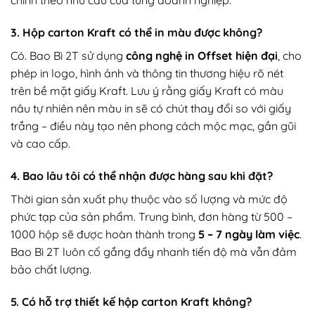
chỉnh theo nhu cầu của từng doanh nghiệp.
3. Hộp carton Kraft có thể in màu được không?
Có. Bao Bì 2T sử dụng
công nghệ in Offset hiện đại
, cho
phép in logo, hình ảnh và thông tin thương hiệu rõ nét
trên bề mặt giấy Kraft. Lưu ý rằng giấy Kraft có màu
nâu tự nhiên nên màu in sẽ có chút thay đổi so với giấy
trắng – điều này tạo nên phong cách mộc mạc, gần gũi
và cao cấp.
4. Bao lâu tôi có thể nhận được hàng sau khi đặt?
Thời gian sản xuất phụ thuộc vào số lượng và mức độ
phức tạp của sản phẩm. Trung bình, đơn hàng từ 500 –
1000 hộp sẽ được hoàn thành trong
5 – 7 ngày làm việc
.
Bao Bì 2T luôn cố gắng đẩy nhanh tiến độ mà vẫn đảm
bảo chất lượng.
5. Có hỗ trợ thiết kế hộp carton Kraft không?