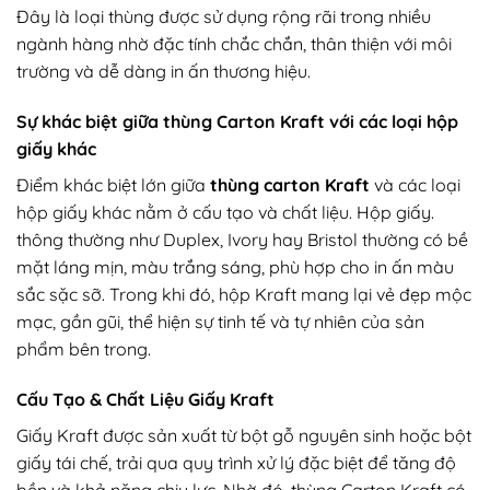
Đây là loại thùng được sử dụng rộng rãi trong nhiều
ngành hàng nhờ đặc tính chắc chắn, thân thiện với môi
trường và dễ dàng in ấn thương hiệu.
Sự khác biệt giữa thùng Carton Kraft với các loại hộp
giấy khác
Điểm khác biệt lớn giữa
thùng carton Kraft
và các loại
hộp giấy khác nằm ở cấu tạo và chất liệu. Hộp giấy.
thông thường như Duplex, Ivory hay Bristol thường có bề
mặt láng mịn, màu trắng sáng, phù hợp cho in ấn màu
sắc sặc sỡ. Trong khi đó, hộp Kraft mang lại vẻ đẹp mộc
mạc, gần gũi, thể hiện sự tinh tế và tự nhiên của sản
phẩm bên trong.
Cấu Tạo & Chất Liệu Giấy Kraft
Giấy Kraft được sản xuất từ bột gỗ nguyên sinh hoặc bột
giấy tái chế, trải qua quy trình xử lý đặc biệt để tăng độ