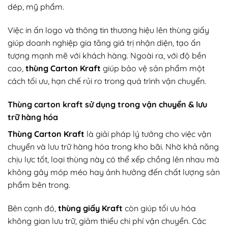
dép, mỹ phẩm.
Việc in ấn logo và thông tin thương hiệu lên thùng giấy
giúp doanh nghiệp gia tăng giá trị nhận diện, tạo ấn
tượng mạnh mẽ với khách hàng. Ngoài ra, với độ bền
cao,
thùng
Carton Kraft
giúp bảo vệ sản phẩm một
cách tối ưu, hạn chế rủi ro trong quá trình vận chuyển.
Thùng carton kraft sử dụng trong vận chuyển & lưu
trữ hàng hóa
Thùng Carton Kraft
là giải pháp lý tưởng cho việc vận
chuyển và lưu trữ hàng hóa trong kho bãi. Nhờ khả năng
chịu lực tốt, loại thùng này có thể xếp chồng lên nhau mà
không gây móp méo hay ảnh hưởng đến chất lượng sản
phẩm bên trong.
Bên cạnh đó,
thùng giấy Kraft
còn giúp tối ưu hóa
không gian lưu trữ, giảm thiểu chi phí vận chuyển. Các