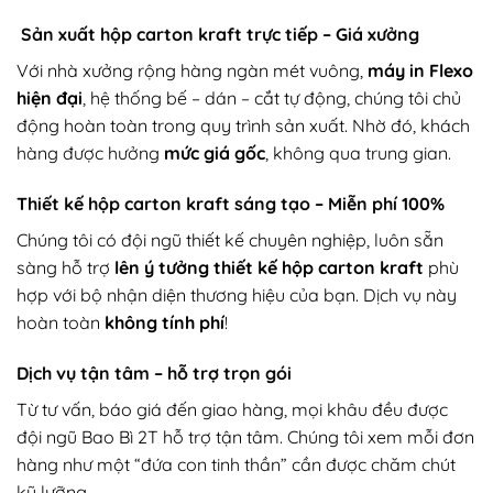
Sản xuất hộp carton kraft trực tiếp – Giá xưởng
Với nhà xưởng rộng hàng ngàn mét vuông,
máy in Flexo
hiện đại
, hệ thống bế – dán – cắt tự động, chúng tôi chủ
động hoàn toàn trong quy trình sản xuất. Nhờ đó, khách
hàng được hưởng
mức giá gốc
, không qua trung gian.
Thiết kế hộp carton kraft sáng tạo – Miễn phí 100%
Chúng tôi có đội ngũ thiết kế chuyên nghiệp, luôn sẵn
sàng hỗ trợ
lên ý tưởng thiết kế hộp carton kraft
phù
hợp với bộ nhận diện thương hiệu của bạn. Dịch vụ này
hoàn toàn
không tính phí
!
Dịch vụ tận tâm – hỗ trợ trọn gói
Từ tư vấn, báo giá đến giao hàng, mọi khâu đều được
đội ngũ Bao Bì 2T hỗ trợ tận tâm. Chúng tôi xem mỗi đơn
hàng như một “đứa con tinh thần” cần được chăm chút
kỹ lưỡng.