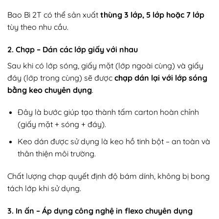
Bao Bì 2T có thể sản xuất
thùng 3 lớp, 5 lớp hoặc 7 lớp
tùy theo nhu cầu.
2. Chạp – Dán các lớp giấy với nhau
Sau khi có lớp sóng, giấy mặt (lớp ngoài cùng) và giấy
đáy (lớp trong cùng) sẽ được
chạp dán lại với lớp sóng
bằng keo chuyên dụng
.
Đây là bước giúp tạo thành tấm carton hoàn chỉnh
(giấy mặt + sóng + đáy).
Keo dán được sử dụng là keo hồ tinh bột – an toàn và
thân thiện môi trường.
Chất lượng chạp quyết định độ bám dính, không bị bong
tách lớp khi sử dụng.
3. In ấn – Áp dụng công nghệ in flexo chuyên dụng