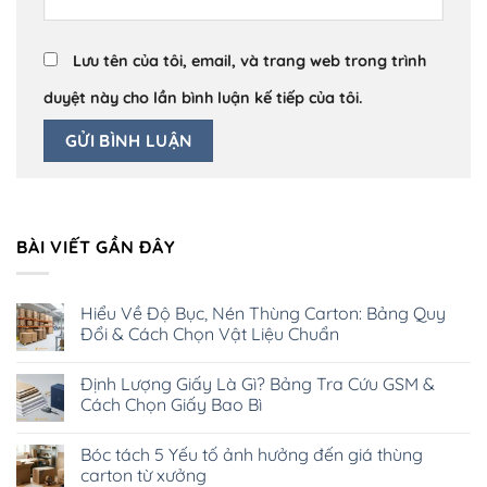
Lưu tên của tôi, email, và trang web trong trình
duyệt này cho lần bình luận kế tiếp của tôi.
BÀI VIẾT GẦN ĐÂY
Hiểu Về Độ Bục, Nén Thùng Carton: Bảng Quy
Đổi & Cách Chọn Vật Liệu Chuẩn
Không
có
Định Lượng Giấy Là Gì? Bảng Tra Cứu GSM &
bình
luận
Cách Chọn Giấy Bao Bì
ở
Hiểu
Không
Về
có
Bóc tách 5 Yếu tố ảnh hưởng đến giá thùng
Độ
bình
Bục,
luận
carton từ xưởng
Nén
ở