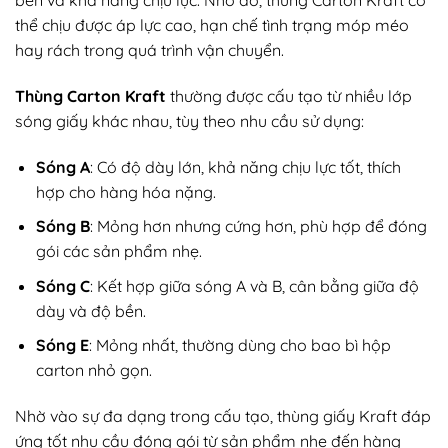
bền và khả năng chịu lực. Nhờ đó, thùng Carton Kraft có
thể chịu được áp lực cao, hạn chế tình trạng móp méo
hay rách trong quá trình vận chuyển.
Thùng Carton Kraft
thường được cấu tạo từ nhiều lớp
sóng giấy khác nhau, tùy theo nhu cầu sử dụng:
Sóng A
: Có độ dày lớn, khả năng chịu lực tốt, thích
hợp cho hàng hóa nặng.
Sóng B
: Mỏng hơn nhưng cứng hơn, phù hợp để đóng
gói các sản phẩm nhẹ.
Sóng C
: Kết hợp giữa sóng A và B, cân bằng giữa độ
dày và độ bền.
Sóng E
: Mỏng nhất, thường dùng cho bao bì hộp
carton nhỏ gọn.
Nhờ vào sự đa dạng trong cấu tạo, thùng giấy Kraft đáp
ứng tốt nhu cầu đóng gói từ sản phẩm nhẹ đến hàng