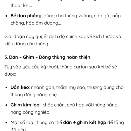
thoát khí…
Bế dao phẳng
: dùng cho thùng vuông, nắp gài, nắp
chồng, hộp âm dương…
Giai đoạn này quyết định độ chính xác về kích thước và
kiểu dáng của thùng.
5. Dán – Ghim – Đóng thùng hoàn thiện
Tùy vào yêu cầu kỹ thuật, thùng carton sau khi bế sẽ
được:
Dán keo
: nhanh gọn, thẩm mỹ cao, thường dùng cho
thùng đóng hàng nhẹ.
Ghim kim loại
: chắc chắn, phù hợp với thùng nặng,
hàng công nghiệp.
Một số loại thùng có thể
dán + ghim kết hợp
để tăng
độ bền.