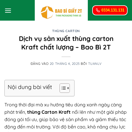
Bỏ
qua
0334.131.131
nội
dung
THÙNG CARTON
Dịch vụ sản xuất thùng carton
Kraft chất lượng – Bao Bì 2T
ĐĂNG VÀO
20 THÁNG 4, 2025
BỞI
TUANLV
Nội dung bài viết
Trong thời đại mà xu hướng tiêu dùng xanh ngày càng
phát triển,
thùng Carton Kraft
nổi lên như một giải pháp
đóng gói tối ưu, giúp bảo vệ sản phẩm và giảm thiểu tác
động đến môi trường. Với độ bền cao, khả năng chịu lực