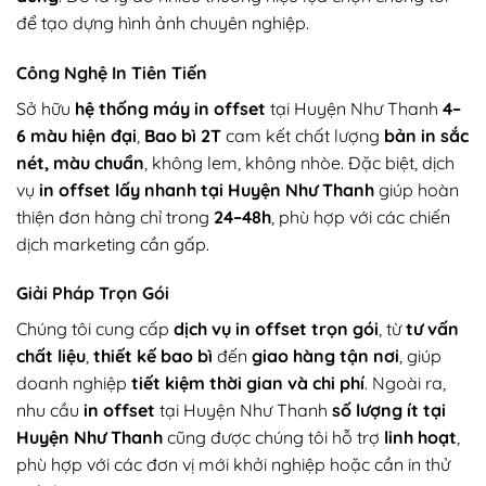
để tạo dựng hình ảnh chuyên nghiệp.
Công Nghệ In Tiên Tiến
Sở hữu
hệ thống máy in offset
tại Huyện Như Thanh
4–
6 màu hiện đại
,
Bao bì 2T
cam kết chất lượng
bản in sắc
nét, màu chuẩn
, không lem, không nhòe. Đặc biệt, dịch
vụ
in offset lấy nhanh tại Huyện Như Thanh
giúp hoàn
thiện đơn hàng chỉ trong
24–48h
, phù hợp với các chiến
dịch marketing cần gấp.
Giải Pháp Trọn Gói
Chúng tôi cung cấp
dịch vụ in offset trọn gói
, từ
tư vấn
chất liệu
,
thiết kế bao bì
đến
giao hàng tận nơi
, giúp
doanh nghiệp
tiết kiệm thời gian và chi phí
. Ngoài ra,
nhu cầu
in offset
tại Huyện Như Thanh
số lượng ít tại
Huyện Như Thanh
cũng được chúng tôi hỗ trợ
linh hoạt
,
phù hợp với các đơn vị mới khởi nghiệp hoặc cần in thử