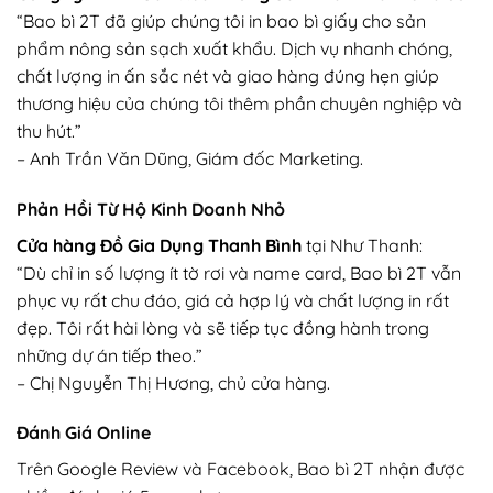
“Bao bì 2T đã giúp chúng tôi in bao bì giấy cho sản
phẩm nông sản sạch xuất khẩu. Dịch vụ nhanh chóng,
chất lượng in ấn sắc nét và giao hàng đúng hẹn giúp
thương hiệu của chúng tôi thêm phần chuyên nghiệp và
thu hút.”
– Anh Trần Văn Dũng, Giám đốc Marketing.
Phản Hồi Từ Hộ Kinh Doanh Nhỏ
Cửa hàng Đồ Gia Dụng Thanh Bình
tại Như Thanh:
“Dù chỉ in số lượng ít tờ rơi và name card, Bao bì 2T vẫn
phục vụ rất chu đáo, giá cả hợp lý và chất lượng in rất
đẹp. Tôi rất hài lòng và sẽ tiếp tục đồng hành trong
những dự án tiếp theo.”
– Chị Nguyễn Thị Hương, chủ cửa hàng.
Đánh Giá Online
Trên Google Review và Facebook, Bao bì 2T nhận được