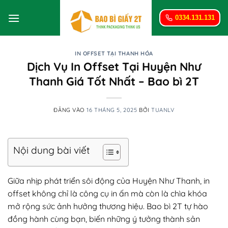
Bỏ
qua
0334.131.131
nội
dung
IN OFFSET TẠI THANH HÓA
Dịch Vụ In Offset Tại Huyện Như
Thanh Giá Tốt Nhất – Bao bì 2T
ĐĂNG VÀO
16 THÁNG 5, 2025
BỞI
TUANLV
Nội dung bài viết
Giữa nhịp phát triển sôi động của Huyện Như Thanh, in
offset không chỉ là công cụ in ấn mà còn là chìa khóa
mở rộng sức ảnh hưởng thương hiệu. Bao bì 2T tự hào
đồng hành cùng bạn, biến những ý tưởng thành sản