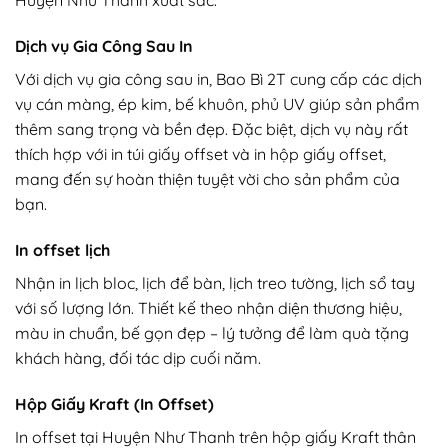
Huyện Như Thanh xuất sắc.
Dịch vụ Gia Công Sau In
Với dịch vụ gia công sau in, Bao Bì 2T cung cấp các dịch
vụ cán màng, ép kim, bế khuôn, phủ UV giúp sản phẩm
thêm sang trọng và bền đẹp. Đặc biệt, dịch vụ này rất
thích hợp với in túi giấy offset và in hộp giấy offset,
mang đến sự hoàn thiện tuyệt vời cho sản phẩm của
bạn.
In offset lịch
Nhận in lịch bloc, lịch để bàn, lịch treo tường, lịch sổ tay
với số lượng lớn. Thiết kế theo nhận diện thương hiệu,
màu in chuẩn, bế gọn đẹp – lý tưởng để làm quà tặng
khách hàng, đối tác dịp cuối năm.
Hộp Giấy Kraft (In Offset)
In offset tại Huyện Như Thanh trên hộp giấy Kraft thân