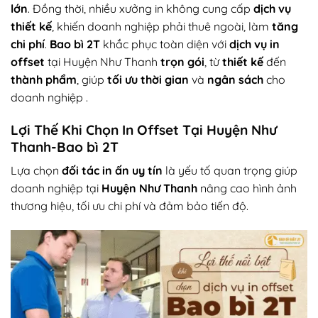
lớn
. Đồng thời, nhiều xưởng in không cung cấp
dịch vụ
thiết kế
, khiến doanh nghiệp phải thuê ngoài, làm
tăng
chi phí
.
Bao bì 2T
khắc phục toàn diện với
dịch vụ in
offset
tại Huyện Như Thanh
trọn gói
, từ
thiết kế
đến
thành phẩm
, giúp
tối ưu thời gian
và
ngân sách
cho
doanh nghiệp
.
Lợi Thế Khi Chọn In Offset Tại Huyện Như
Thanh-Bao bì 2T
Lựa chọn
đối tác in ấn uy tín
là yếu tố quan trọng giúp
doanh nghiệp tại
Huyện Như Thanh
nâng cao hình ảnh
thương hiệu, tối ưu chi phí và đảm bảo tiến độ.