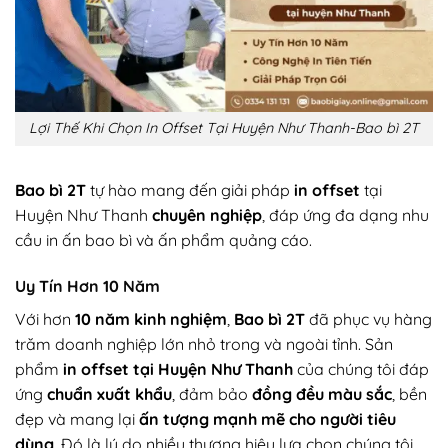
Lợi Thế Khi Chọn In Offset Tại Huyện Như Thanh-Bao bì 2T
Bao bì 2T
tự hào mang đến giải pháp
in offset
tại
Huyện Như Thanh
chuyên nghiệp
, đáp ứng đa dạng nhu
cầu in ấn bao bì và ấn phẩm quảng cáo.
Uy Tín Hơn 10 Năm
Với hơn
10 năm kinh nghiệm
,
Bao bì 2T
đã phục vụ hàng
trăm doanh nghiệp lớn nhỏ trong và ngoài tỉnh. Sản
phẩm
in offset tại Huyện Như Thanh
của chúng tôi đáp
ứng
chuẩn xuất khẩu
, đảm bảo
đồng đều màu sắc
, bền
đẹp và mang lại
ấn tượng mạnh mẽ cho người tiêu
dùng
. Đó là lý do nhiều thương hiệu lựa chọn chúng tôi