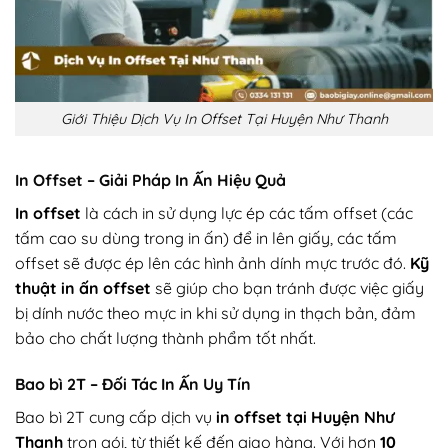
Giới Thiệu Dịch Vụ In Offset Tại Huyện Như Thanh
In Offset – Giải Pháp In Ấn Hiệu Quả
In offset
là cách in sử dụng lực ép các tấm offset (các
tấm cao su dùng trong in ấn) để in lên giấy, các tấm
offset sẽ được ép lên các hình ảnh dính mực trước đó.
Kỹ
thuật in ấn offset
sẽ giúp cho bạn tránh được việc giấy
bị dính nước theo mực in khi sử dụng in thạch bản, đảm
bảo cho chất lượng thành phẩm tốt nhất.
Bao bì 2T – Đối Tác In Ấn Uy Tín
Bao bì 2T cung cấp dịch vụ
in offset tại Huyện Như
Thanh
trọn gói, từ thiết kế đến giao hàng.
Với hơn
10