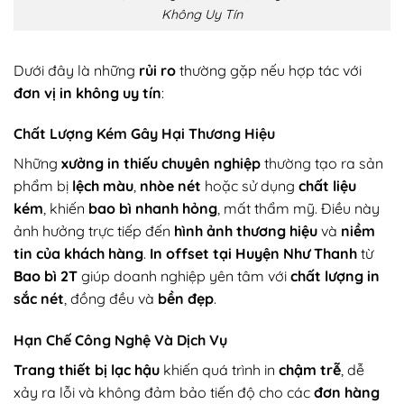
Không Uy Tín
Dưới đây là những
rủi ro
thường gặp nếu hợp tác với
đơn vị in không uy tín
:
Chất Lượng Kém Gây Hại Thương Hiệu
Những
xưởng in thiếu chuyên nghiệp
thường tạo ra sản
phẩm bị
lệch màu
,
nhòe nét
hoặc sử dụng
chất liệu
kém
, khiến
bao bì nhanh hỏng
, mất thẩm mỹ. Điều này
ảnh hưởng trực tiếp đến
hình ảnh thương hiệu
và
niềm
tin của khách hàng
.
In offset tại Huyện Như Thanh
từ
Bao bì 2T
giúp doanh nghiệp yên tâm với
chất lượng in
sắc nét
, đồng đều và
bền đẹp
.
Hạn Chế Công Nghệ Và Dịch Vụ
Trang thiết bị lạc hậu
khiến quá trình in
chậm trễ
, dễ
xảy ra lỗi và không đảm bảo tiến độ cho các
đơn hàng