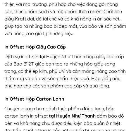
thiện với môi trường, phù hợp cho việc đóng gói nông
sản, thực phẩm sạch và mỹ phẩm thiên nhiên. Chất liệu
giấy Kraft dai, dễ tái chế và có khả năng in ấn sắc nét,
giúp tạo ra những bao bì đẹp mắt, vừa bảo vệ sản phẩm
vừa nâng cao giá trị thương hiệu.
In Offset Hộp Giấy Cao Cấp
Dịch vụ in offset tại Huyện Như Thanh hộp giấy cao cấp
của Bao Bì 2T giúp bạn tạo ra những hộp giấy sang
trọng, có thể ép kim, phủ UV và cán màng, nâng cao tính
thẩm mỹ và bảo vệ sản phẩm hiệu quả. Hộp giấy này
phù hợp cho các sản phẩm cao cấp và quà tặng.
In Offset Hộp Carton Lạnh
Chuyên dụng cho ngành thực phẩm đông lạnh, hộp
carton lạnh in offset
tại Huyện Như Thanh
đảm bảo độ
bền và khả năng chịu được điều kiện bảo quản ở nhiệt
độ thấp. Chất lượng in sắc nét và bền bỉ, giúp bảo vệ sản