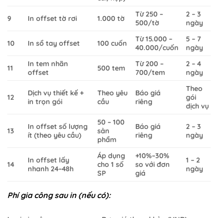
Từ 250 –
2 – 3
9
In offset tờ rơi
1.000 tờ
500/tờ
ngày
Từ 15.000 –
5 – 7
10
In sổ tay offset
100 cuốn
40.000/cuốn
ngày
In tem nhãn
Từ 200 –
2 – 4
11
500 tem
offset
700/tem
ngày
Theo
Dịch vụ thiết kế +
Theo yêu
Báo giá
12
gói
in trọn gói
cầu
riêng
dịch vụ
50 – 100
In offset số lượng
Báo giá
2 – 3
13
sản
ít (theo yêu cầu)
riêng
ngày
phẩm
Áp dụng
+10%–30%
In offset lấy
1 – 2
14
cho 1 số
so với đơn
nhanh 24–48h
ngày
SP
giá
Phí gia công sau in (nếu có):