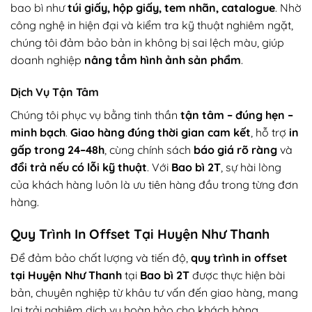
bao bì như
túi giấy, hộp giấy, tem nhãn, catalogue
. Nhờ
công nghệ in hiện đại và kiểm tra kỹ thuật nghiêm ngặt,
chúng tôi đảm bảo bản in không bị sai lệch màu, giúp
doanh nghiệp
nâng tầm hình ảnh sản phẩm
.
Dịch Vụ Tận Tâm
Chúng tôi phục vụ bằng tinh thần
tận tâm – đúng hẹn –
minh bạch
.
Giao hàng đúng thời gian cam kết
, hỗ trợ
in
gấp trong 24–48h
, cùng chính sách
báo giá rõ ràng
và
đổi trả nếu có lỗi kỹ thuật
. Với
Bao bì 2T
, sự hài lòng
của khách hàng luôn là ưu tiên hàng đầu trong từng đơn
hàng.
Quy Trình In Offset Tại Huyện Như Thanh
Để đảm bảo chất lượng và tiến độ,
quy trình in offset
tại Huyện Như Thanh
tại
Bao bì 2T
được thực hiện bài
bản, chuyên nghiệp từ khâu tư vấn đến giao hàng, mang
lại trải nghiệm dịch vụ hoàn hảo cho khách hàng.