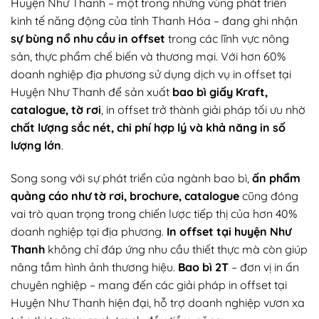
Huyện Như Thanh – một trong những vùng phát triển
kinh tế năng động của tỉnh Thanh Hóa – đang ghi nhận
sự bùng nổ nhu cầu in offset
trong các lĩnh vực nông
sản, thực phẩm chế biến và thương mại. Với hơn 60%
doanh nghiệp địa phương sử dụng dịch vụ in offset tại
Huyện Như Thanh để sản xuất
bao bì giấy Kraft,
catalogue, tờ rơi
, in offset trở thành giải pháp tối ưu nhờ
chất lượng sắc nét, chi phí hợp lý và khả năng in số
lượng lớn
.
Song song với sự phát triển của ngành bao bì,
ấn phẩm
quảng cáo như tờ rơi, brochure, catalogue
cũng đóng
vai trò quan trọng trong chiến lược tiếp thị của hơn 40%
doanh nghiệp tại địa phương.
In offset tại huyện Như
Thanh
không chỉ đáp ứng nhu cầu thiết thực mà còn giúp
nâng tầm hình ảnh thương hiệu.
Bao bì 2T
– đơn vị in ấn
chuyên nghiệp – mang đến các giải pháp in offset tại
Huyện Như Thanh hiện đại, hỗ trợ doanh nghiệp vươn xa