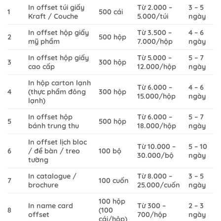
In offset túi giấy
Từ 2.000 –
3 – 5
1
500 cái
Kraft / Couche
5.000/túi
ngày
In offset hộp giấy
Từ 3.500 –
4 – 6
2
500 hộp
mỹ phẩm
7.000/hộp
ngày
In offset hộp giấy
Từ 5.000 –
5 – 7
3
300 hộp
cao cấp
12.000/hộp
ngày
In hộp carton lạnh
Từ 6.000 –
4 – 6
4
(thực phẩm đông
300 hộp
15.000/hộp
ngày
lạnh)
In offset hộp
Từ 6.000 –
5 – 7
5
500 hộp
bánh trung thu
18.000/hộp
ngày
In offset lịch bloc
Từ 10.000 –
5 – 10
6
/ để bàn / treo
100 bộ
30.000/bộ
ngày
tường
In catalogue /
Từ 8.000 –
3 – 5
7
100 cuốn
brochure
25.000/cuốn
ngày
100 hộp
In name card
Từ 300 –
2 – 3
8
(100
offset
700/hộp
ngày
cái/hộp)