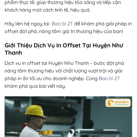
phẩm thực tế, giúp thương hiệu tỏa sáng và tiếp cận
khách hàng một cách tinh tế, hiệu quả.
Hãy liên hệ ngay tại
Bao bì 2T
để khám phá giải pháp in
offset đột phá, nâng tầm giá trị thương hiệu của bạn!
Giới Thiệu Dịch Vụ In Offset Tại Huyện Như
Thanh
Dịch vụ in offset tại Huyện Như Thanh – bước đột phá
nâng tầm thương hiệu với chất lượng vượt trội và giải
pháp in ấn tối ưu cho doanh nghiệp. Cùng
Bao bì 2T
khám phá qua bài viết này.