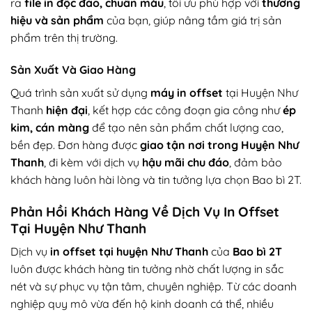
ra
file in độc đáo, chuẩn màu
, tối ưu phù hợp với
thương
hiệu và sản phẩm
của bạn, giúp nâng tầm giá trị sản
phẩm trên thị trường.
Sản Xuất Và Giao Hàng
Quá trình sản xuất sử dụng
máy in offset
tại Huyện Như
Thanh
hiện đại
, kết hợp các công đoạn gia công như
ép
kim, cán màng
để tạo nên sản phẩm chất lượng cao,
bền đẹp. Đơn hàng được
giao tận nơi trong Huyện Như
Thanh
, đi kèm với dịch vụ
hậu mãi chu đáo
, đảm bảo
khách hàng luôn hài lòng và tin tưởng lựa chọn Bao bì 2T.
Phản Hồi Khách Hàng Về Dịch Vụ In Offset
Tại Huyện Như Thanh
Dịch vụ
in offset tại huyện Như Thanh
của
Bao bì 2T
luôn được khách hàng tin tưởng nhờ chất lượng in sắc
nét và sự phục vụ tận tâm, chuyên nghiệp. Từ các doanh
nghiệp quy mô vừa đến hộ kinh doanh cá thể, nhiều