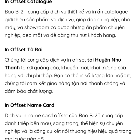
In Offset Catalogue
Bao Bì 2T cung cấp dịch vụ thiết kế và in ấn catalogue
giới thiệu sản phẩm và dịch vụ, giúp doanh nghiệp, nhà
máy, và showroom có được những ấn phẩm chuyên
nghiệp, đẹp mắt và dễ dàng thu hút khách hàng.
In Offset Tờ Rơi
Chúng tôi cung cấp dịch vụ in offset
tại Huyện Như
Thanh
tờ rơi quảng cáo, khuyến mãi, khai trương cửa
hàng với chi phí thấp. Bạn có thể in số lượng lớn hoặc ít,
chúng tôi cam kết giao hàng tận nơi nhanh chóng và
đảm bảo chất lượng.
In Offset Name Card
Dịch vụ in name card offset của Bao Bì 2T cung cấp
danh thiếp bền màu, sang trọng, thể hiện sự chuyên
nghiệp và là công cụ kết nối thương hiệu hiệu quả trong
mọi cuộc gặp gỡ.