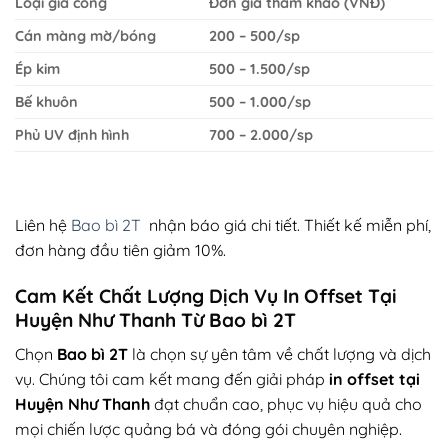
Loại gia công
Đơn giá tham khảo (VNĐ)
Cán màng mờ/bóng
200 – 500/sp
Ép kim
500 – 1.500/sp
Bế khuôn
500 – 1.000/sp
Phủ UV định hình
700 – 2.000/sp
Liên hệ
Bao bì 2T
nhận báo giá chi tiết. Thiết kế miễn phí,
đơn hàng đầu tiên giảm 10%.
Cam Kết Chất Lượng Dịch Vụ In Offset Tại
Huyện Như Thanh Từ Bao bì 2T
Chọn
Bao bì 2T
là chọn sự yên tâm về chất lượng và dịch
vụ. Chúng tôi cam kết mang đến giải pháp
in offset tại
Huyện Như Thanh
đạt chuẩn cao, phục vụ hiệu quả cho
mọi chiến lược quảng bá và đóng gói chuyên nghiệp.