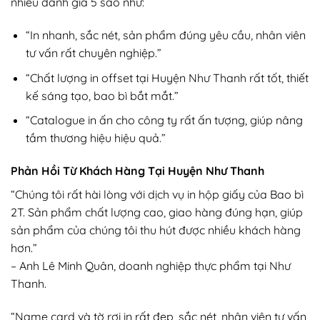
nhiều đánh giá 5 sao như:
“In nhanh, sắc nét, sản phẩm đúng yêu cầu, nhân viên
tư vấn rất chuyên nghiệp.”
“Chất lượng in offset tại Huyện Như Thanh rất tốt, thiết
kế sáng tạo, bao bì bắt mắt.”
“Catalogue in ấn cho công ty rất ấn tượng, giúp nâng
tầm thương hiệu hiệu quả.”
Phản Hồi Từ Khách Hàng Tại Huyện Như Thanh
“Chúng tôi rất hài lòng với dịch vụ in hộp giấy của Bao bì
2T. Sản phẩm chất lượng cao, giao hàng đúng hạn, giúp
sản phẩm của chúng tôi thu hút được nhiều khách hàng
hơn.”
– Anh Lê Minh Quân, doanh nghiệp thực phẩm tại Như
Thanh.
“Name card và tờ rơi in rất đẹp, sắc nét, nhân viên tư vấn