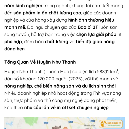
năm kinh nghiệm
trong ngành, chúng tôi cam kết mang
đến
sản phẩm in ấn chất lượng cao
, giúp các doanh
nghiệp và cửa hàng xây dựng
hình ảnh thương hiệu
mạnh mẽ
. Đội ngũ chuyên gia của
Bao bì 2T
luôn sẵn
sàng tư vấn, hỗ trợ bạn trong việc
chọn lựa giải pháp in
phù hợp
, đảm bảo
chất lượng
và
tiến độ giao hàng
đúng hẹn
.
Tổng Quan Về Huyện Như Thanh
Huyện Như Thanh (Thanh Hóa) có diện tích 588,11 km²,
dân số khoảng 120.000 người (2025), với thế mạnh về
nông nghiệp, chế biến nông sản và du lịch sinh thái
.
Nhiều doanh nghiệp nhỏ hoạt động trong lĩnh vực nông
sản, thực phẩm và thủ công mỹ nghệ đang phát triển,
kéo theo
nhu cầu lớn về in offset chuyên nghiệp
.