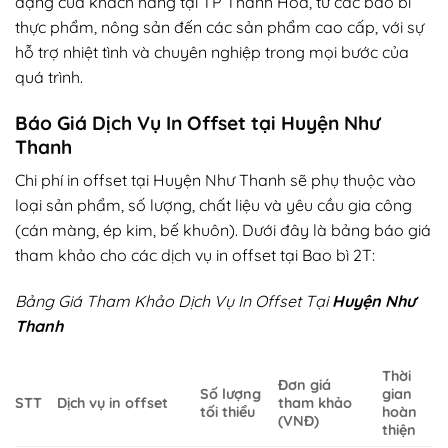
dạng của khách hàng tại TP Thanh Hóa, từ các bao bì
thực phẩm, nông sản đến các sản phẩm cao cấp, với sự
hỗ trợ nhiệt tình và chuyên nghiệp trong mọi bước của
quá trình.
Báo Giá Dịch Vụ In Offset tại Huyện Như
Thanh
Chi phí in offset tại Huyện Như Thanh sẽ phụ thuộc vào
loại sản phẩm, số lượng, chất liệu và yêu cầu gia công
(cán màng, ép kim, bế khuôn). Dưới đây là bảng báo giá
tham khảo cho các dịch vụ in offset tại Bao bì 2T:
Bảng Giá Tham Khảo Dịch Vụ In Offset Tại
Huyện Như
Thanh
Thời
Đơn giá
Số lượng
gian
STT
Dịch vụ in offset
tham khảo
tối thiểu
hoàn
(VNĐ)
thiện