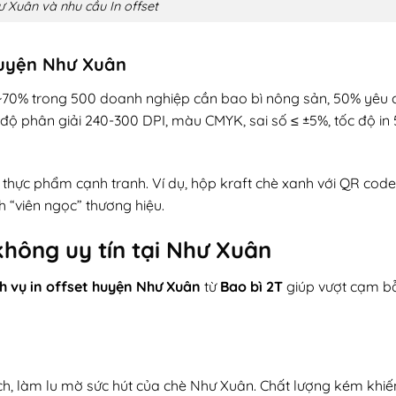
 Xuân và nhu cầu In offset
 huyện Như Xuân
~70% trong 500 doanh nghiệp cần bao bì nông sản, 50% yêu cầ
độ phân giải 240-300 DPI, màu CMYK, sai số ≤ ±5%, tốc độ in 
à thực phẩm cạnh tranh. Ví dụ, hộp kraft chè xanh với QR code
h “viên ngọc” thương hiệu.
không uy tín tại Như Xuân
h vụ in offset huyện Như Xuân
từ
Bao bì 2T
giúp vượt cạm bẫ
ch, làm lu mờ sức hút của chè Như Xuân. Chất lượng kém khiế