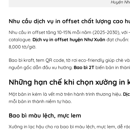
Huyện Như
Nhu cầu dịch vụ in offset chất lượng cao
Nhu cầu in offset tăng 10-15% mỗi năm (2025-2030), với 
catalogue.
Dịch vụ in offset huyện Như Xuân
đạt chuẩn: 
8,000 tờ/giờ.
Bao bì kraft, tem QR code, tờ rơi eco-friendly giúp chè v
nguồn gốc dẫn đầu xu hướng.
Bao bì 2T
biến bản in thàn
Những hạn chế khi chọn xưởng in 
Một bản in kém là vết mờ trên hành trình thương hiệu.
Dịc
mỗi bản in thành niềm tự hào.
Bao bì màu lệch, mực lem
Xưởng in lạc hậu cho ra bao bì màu lệch, mực lem, dễ rá