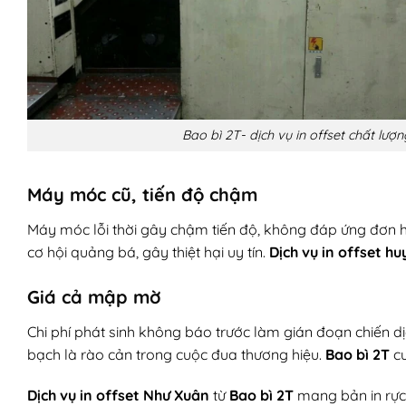
Bao bì 2T- dịch vụ in offset chất lư
Máy móc cũ, tiến độ chậm
Máy móc lỗi thời gây chậm tiến độ, không đáp ứng đơn h
cơ hội quảng bá, gây thiệt hại uy tín.
Dịch vụ in offset h
Giá cả mập mờ
Chi phí phát sinh không báo trước làm gián đoạn chiến d
bạch là rào cản trong cuộc đua thương hiệu.
Bao bì 2T
cu
Dịch vụ in offset Như Xuân
từ
Bao bì 2T
mang bản in rực 