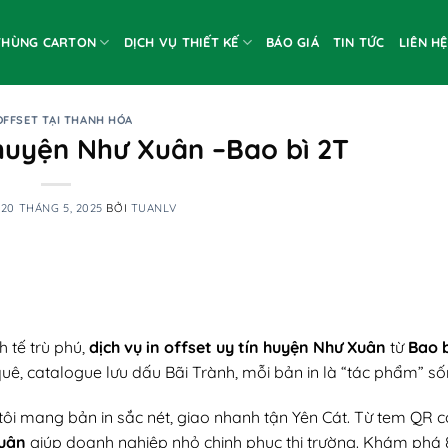
THÙNG CARTON
DỊCH VỤ THIẾT KẾ
BÁO GIÁ
TIN TỨC
LIÊN HỆ
OFFSET TẠI THANH HÓA
 huyện Như Xuân –Bao bì 2T
O
20 THÁNG 5, 2025
BỞI
TUANLV
 tế trù phú,
dịch vụ in offset uy tín huyện Như Xuân
từ
Bao b
quê, catalogue lưu dấu Bãi Trành, mỗi bản in là “tác phẩm” s
ng tôi mang bản in sắc nét, giao nhanh tận Yên Cát. Từ tem QR 
Xuân
giúp doanh nghiệp nhỏ chinh phục thị trường. Khám phá 8