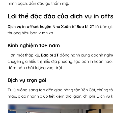
minh bạch, dẫn đầu gu thẩm mỹ.
Lợi thế độc đáo của dịch vụ in of
Dịch vụ in offset huyện Như Xuân
từ
Bao bì 2T
là bản gi
thương hiệu bạn vươn xa.
Kinh nghiệm 10+ năm
Hơn một thập kỷ,
Bao bì 2T
đồng hành cùng doanh nghiệp
chuyên gia hiểu thị hiếu địa phương, tạo bản in hoàn hảo
đảm bảo chất lượng vượt trội.
Dịch vụ trọn gói
Từ ý tưởng sáng tạo đến giao hàng tận Yên Cát, chúng tôi
màu, giao nhanh giúp tiết kiệm thời gian, chi phí. Dịch 