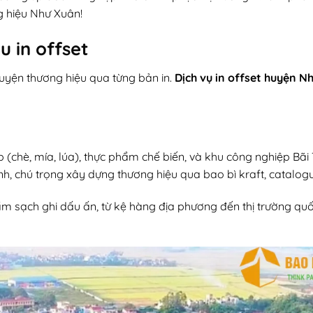
g hiệu Như Xuân!
 in offset
uyện thương hiệu qua từng bản in.
Dịch vụ in offset huyện N
 (chè, mía, lúa), thực phẩm chế biến, và khu công nghiệp Bãi 
nh, chú trọng xây dựng thương hiệu qua bao bì kraft, catalog
m sạch ghi dấu ấn, từ kệ hàng địa phương đến thị trường quốc