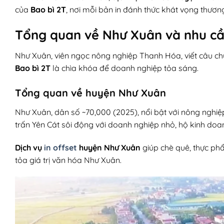
của
Bao bì 2T
, nơi mỗi bản in đánh thức khát vọng thươn
Tổng quan về Như Xuân và nhu cầu
Như Xuân, viên ngọc nông nghiệp Thanh Hóa, viết câu ch
Bao bì 2T
là chìa khóa để doanh nghiệp tỏa sáng.
Tổng quan về huyện Như Xuân
Như Xuân, dân số ~70,000 (2025), nổi bật với nông nghiệp
trấn Yên Cát sôi động với doanh nghiệp nhỏ, hộ kinh doa
Dịch vụ
in offset
huyện Như Xuân
giúp chè quê, thực phẩ
tỏa giá trị văn hóa Như Xuân.