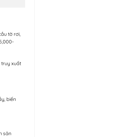
u tờ rơi,
5,000-
 truy xuất
y, biến
n sản