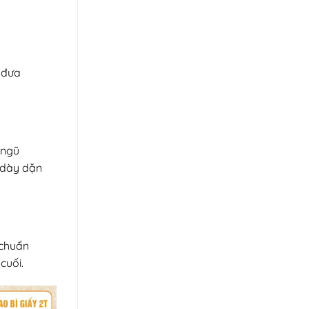
 đưa
 ngũ
m dày dặn
 chuẩn
cuối.