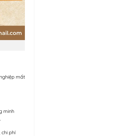
 nghiệp mất
ng minh
.
chi phí