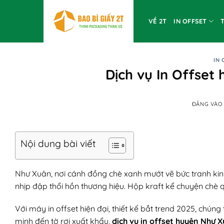
Bỏ
qua
VỀ 2T
IN OFFSET
nội
dung
IN 
Dịch vụ In Offset
ĐĂNG VÀ
Nội dung bài viết
Như Xuân, nơi cánh đồng chè xanh mướt vẽ bức tranh kinh
nhịp đập thổi hồn thương hiệu. Hộp kraft kể chuyện chè 
Với máy in offset hiện đại, thiết kế bắt trend 2025, chú
minh đến tờ rơi xuất khẩu,
dịch vụ in offset huyện Như 