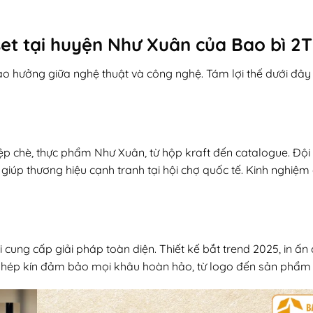
fset tại huyện Như Xuân của Bao bì 2T
ao hưởng giữa nghệ thuật và công nghệ. Tám lợi thế dưới đây
 chè, thực phẩm Như Xuân, từ hộp kraft đến catalogue. Đội
, giúp thương hiệu cạnh tranh tại hội chợ quốc tế. Kinh nghiệ
 cung cấp giải pháp toàn diện. Thiết kế bắt trend 2025, in ấn
vụ khép kín đảm bảo mọi khâu hoàn hảo, từ logo đến sản phẩm 