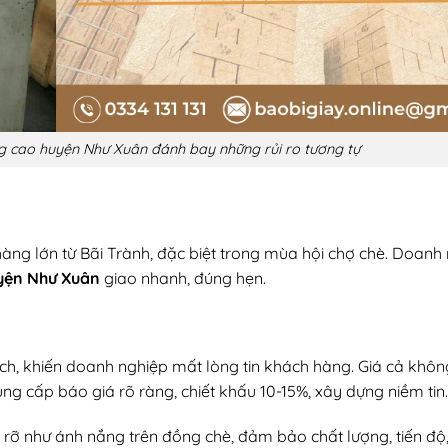
ợng cao huyện Như Xuân đánh bay những rủi ro tương tự
àng lớn từ Bãi Trành, đặc biệt trong mùa hội chợ chè. Doanh
uyện Như Xuân
giao nhanh, đúng hẹn.
ịch, khiến doanh nghiệp mất lòng tin khách hàng. Giá cả khô
ng cấp báo giá rõ ràng, chiết khấu 10-15%, xây dựng niềm tin.
rỡ như ánh nắng trên đồng chè, đảm bảo chất lượng, tiến độ, 