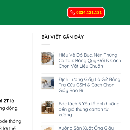
0334.131.131
BÀI VIẾT GẦN ĐÂY
Hiểu Về Độ Bục, Nén Thùng
Carton: Bảng Quy Đổi & Cách
Chọn Vật Liệu Chuẩn
Không
có
Định Lượng Giấy Là Gì? Bảng
bình
luận
Tra Cứu GSM & Cách Chọn
ở
Giấy Bao Bì
Hiểu
Về
Không
Độ
ì 2T
là
có
Bục,
Bóc tách 5 Yếu tố ảnh hưởng
bình
Nén
ống động.
luận
đến giá thùng carton từ
Thùng
ở
Carton:
xưởng
Định
Bảng
Lượng
code thông
Quy
Không
Giấy
Đổi
có
Là
Xưởng Sản Xuất Ống Giấy
 lợi thế
&
bình
Gì?