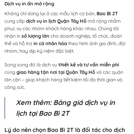
Dịch vụ in ấn mở rộng
Không chỉ dừng lại ở các mẫu lịch cơ bản,
Bao Bì 2T
cung cấp
dịch vụ in lịch Quận Tây Hồ
mở rộng nhằm
phục vụ các nhóm khách hàng khác nhau. Chúng tôi
nhận in
số lượng lớn
cho doanh nghiệp, tổ chức, đoàn
thể và hỗ trợ
in cá nhân hóa
theo hình ảnh gia đình, đội
nhóm, hay dịp kỷ niệm đặc biệt.
Song song đó là dịch vụ
thiết kế và tư vấn miễn phí
cùng
giao hàng tận nơi tại Quận Tây Hồ
và các quận
lân cận – giúp khách hàng tiết kiệm tối đa thời gian và
công sức.
Xem thêm: Bảng giá dịch vụ in
lịch tại Bao Bì 2T
Lý do nên chọn Bao Bì 2T là đối tác cho dịch