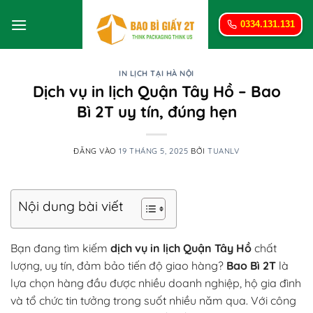
Bỏ
qua
0334.131.131
nội
dung
IN LỊCH TẠI HÀ NỘI
Dịch vụ in lịch Quận Tây Hồ – Bao
Bì 2T uy tín, đúng hẹn
ĐĂNG VÀO
19 THÁNG 5, 2025
BỞI
TUANLV
Nội dung bài viết
Bạn đang tìm kiếm
dịch vụ in lịch Quận Tây Hồ
chất
lượng, uy tín, đảm bảo tiến độ giao hàng?
Bao Bì 2T
là
lựa chọn hàng đầu được nhiều doanh nghiệp, hộ gia đình
và tổ chức tin tưởng trong suốt nhiều năm qua. Với công