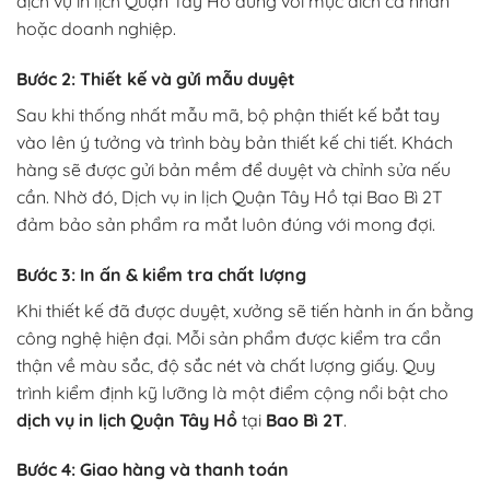
dịch vụ in lịch Quận Tây Hồ đúng với mục đích cá nhân
hoặc doanh nghiệp.
Bước 2: Thiết kế và gửi mẫu duyệt
Sau khi thống nhất mẫu mã, bộ phận thiết kế bắt tay
vào lên ý tưởng và trình bày bản thiết kế chi tiết. Khách
hàng sẽ được gửi bản mềm để duyệt và chỉnh sửa nếu
cần. Nhờ đó, Dịch vụ in lịch Quận Tây Hồ tại Bao Bì 2T
đảm bảo sản phẩm ra mắt luôn đúng với mong đợi.
Bước 3: In ấn & kiểm tra chất lượng
Khi thiết kế đã được duyệt, xưởng sẽ tiến hành in ấn bằng
công nghệ hiện đại. Mỗi sản phẩm được kiểm tra cẩn
thận về màu sắc, độ sắc nét và chất lượng giấy. Quy
trình kiểm định kỹ lưỡng là một điểm cộng nổi bật cho
dịch vụ in lịch Quận Tây Hồ
tại
Bao Bì 2T
.
Bước 4: Giao hàng và thanh toán