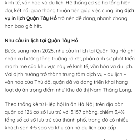
kinh tế, văn hóa và du lịch. Hệ thống cơ sở hạ tầng hiện
đại, kết nối giao thông thuận tiện giúp việc cung ứng
dịch
vụ in lịch Quận Tây Hồ
trở nên dễ dàng, nhanh chóng
hơn bao giờ hết.
Nhu cầu in lịch tại Quận Tây Hồ
Bước sang năm 2025, nhu cầu in lịch tại Quận Tây Hồ ghi
nhận xu hướng tăng trưởng rõ rệt, phản ánh sự phát triển
mạnh mẽ của khu vực này về kinh tế, văn hóa và du lịch.
Với định hướng trở thành trung tâm dịch vụ – du lịch –
văn hóa của Thủ đô, quận đã và đang triển khai hàng
loạt dự án trọng điểm như Khu đô thị Nam Thăng Long.
Theo thống kê từ Hiệp hội In ấn Hà Nội, trên địa bàn
quận có 126 cơ sở lưu trú với 5.157 phòng, chiếm 3,4%
tổng số cơ sở lưu trú của thành phố, trong đó có nhiều
khách sạn 4-5 sao và khu căn hộ du lịch cao cấp .