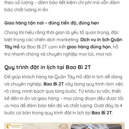
theo số lượng – đảm bảo tiết kiệm chi phí mà vẫn đảm
bảo chất lượng in ấn.
Giao hàng tận nơi – đúng tiến độ, đúng hẹn
Chúng tôi hiểu rằng thời gian là yếu tố quan trọng, đặc
biệt trong các chiến dịch marketing.
Dịch vụ in lịch Quận
Tây Hồ
tại Bao Bì 2T cam kết
giao hàng đúng hạn
, hỗ
trợ nhanh chóng và chuyên nghiệp mọi lúc, mọi nơi.
Quy trình đặt in lịch tại Bao Bì 2T
Để giúp khách hàng tại Quận Tây Hồ đặt in lịch dễ dàng
và chuyên nghiệp,
Bao Bì 2T
xây dựng quy trình làm việc
rõ ràng, minh bạch qua từng bước. Từ khâu tư vấn, thiết
kế đến in ấn và giao hàng – mọi công đoạn đều được tối
ưu hóa để đảm bảo tiến độ và chất lượng. Dưới đây là 4
bước cơ bản trong quy trình đặt in lịch tại
Bao Bì 2T
.