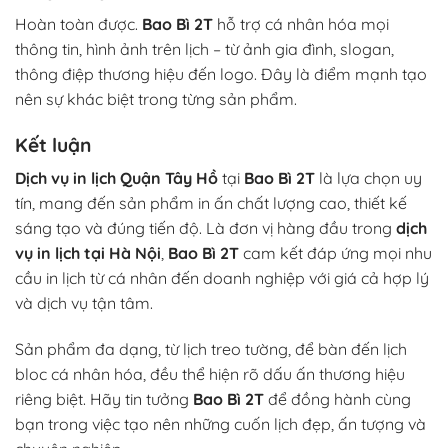
Hoàn toàn được.
Bao Bì 2T
hỗ trợ cá nhân hóa mọi
thông tin, hình ảnh trên lịch – từ ảnh gia đình, slogan,
thông điệp thương hiệu đến logo. Đây là điểm mạnh tạo
nên sự khác biệt trong từng sản phẩm.
Kết luận
Dịch vụ in lịch Quận Tây Hồ
tại
Bao Bì 2T
là lựa chọn uy
tín, mang đến sản phẩm in ấn chất lượng cao, thiết kế
sáng tạo và đúng tiến độ. Là đơn vị hàng đầu trong
dịch
vụ in lịch tại Hà Nội
,
Bao Bì 2T
cam kết đáp ứng mọi nhu
cầu in lịch từ cá nhân đến doanh nghiệp với giá cả hợp lý
và dịch vụ tận tâm.
Sản phẩm đa dạng, từ lịch treo tường, để bàn đến lịch
bloc cá nhân hóa, đều thể hiện rõ dấu ấn thương hiệu
riêng biệt. Hãy tin tưởng
Bao Bì 2T
để đồng hành cùng
bạn trong việc tạo nên những cuốn lịch đẹp, ấn tượng và