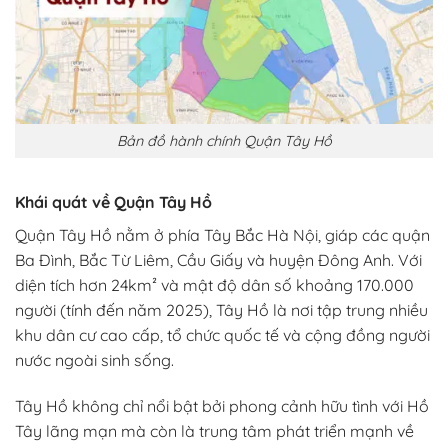
Bản đồ hành chính Quận Tây Hồ
Khái quát về Quận Tây Hồ
Quận Tây Hồ nằm ở phía Tây Bắc Hà Nội, giáp các quận
Ba Đình, Bắc Từ Liêm, Cầu Giấy và huyện Đông Anh. Với
diện tích hơn 24km² và mật độ dân số khoảng 170.000
người (tính đến năm 2025), Tây Hồ là nơi tập trung nhiều
khu dân cư cao cấp, tổ chức quốc tế và cộng đồng người
nước ngoài sinh sống.
Tây Hồ không chỉ nổi bật bởi phong cảnh hữu tình với Hồ
Tây lãng mạn mà còn là trung tâm phát triển mạnh về