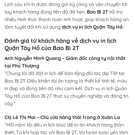
Lịch sau khi in được đóng gói kỹ càng và vận chuyển tới
tay khách hàng đúng tiến độ đã hẹn.
Bao Bì 2T
hỗ trợ
nhiều hình thức thanh toán linh hoạt, giúp khách hàng an
tâm tuyệt đối khi sử dụng
dịch vụ in lịch Quận Tây Hồ
.
Đánh giá từ khách hàng về dịch vụ in lịch
Quận Tây Hồ của Bao Bì 2T
Anh Nguyễn Minh Quang – Giám đốc công ty nội thất
tại Phú Thượng
“Chúng tôi đã đặt in lịch để bàn tặng đối tác dịp Tết tại
Bao Bì 2T. Điều khiến tôi ấn tượng là thiết kế tinh tế, màu
in đẹp và đúng tiến độ như cam kết. Dịch vụ in lịch Quận
Tây Hồ của Bao Bì 2T thực sự chuyên nghiệp và đáng tin
cậy.”
Chị Lê Thị Mai – Chủ cửa hàng thời trang ở Xuân La
“Mỗi năm tôi đều in lịch bloc để tri ân khách hàng thân
thiết. Từ khi hợp tác với Bao Bì 2T, tôi hoàn toàn yên tâm