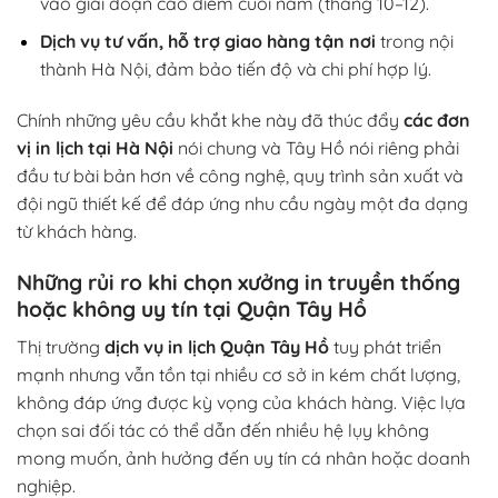
vào giai đoạn cao điểm cuối năm (tháng 10–12).
Dịch vụ tư vấn, hỗ trợ giao hàng tận nơi
trong nội
thành Hà Nội, đảm bảo tiến độ và chi phí hợp lý.
Chính những yêu cầu khắt khe này đã thúc đẩy
các đơn
vị in lịch tại Hà Nội
nói chung và Tây Hồ nói riêng phải
đầu tư bài bản hơn về công nghệ, quy trình sản xuất và
đội ngũ thiết kế
để đáp ứng nhu cầu ngày một đa dạng
từ khách hàng.
Những rủi ro khi chọn xưởng in truyền thống
hoặc không uy tín tại Quận Tây Hồ
Thị trường
dịch vụ in lịch Quận Tây Hồ
tuy phát triển
mạnh nhưng vẫn tồn tại nhiều cơ sở in kém chất lượng,
không đáp ứng được kỳ vọng của khách hàng. Việc lựa
chọn sai đối tác có thể dẫn đến nhiều hệ lụy không
mong muốn, ảnh hưởng đến uy tín cá nhân hoặc doanh
nghiệp.