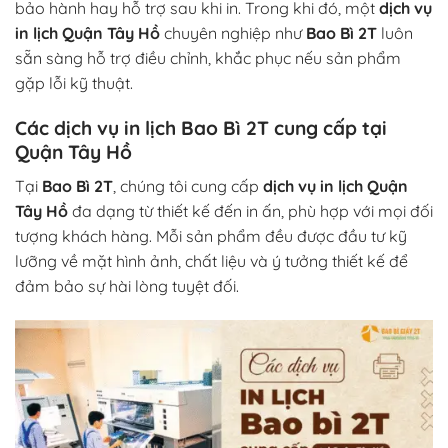
bảo hành hay hỗ trợ sau khi in. Trong khi đó, một
dịch vụ
in lịch Quận Tây Hồ
chuyên nghiệp như
Bao Bì 2T
luôn
sẵn sàng hỗ trợ điều chỉnh, khắc phục nếu sản phẩm
gặp lỗi kỹ thuật.
Các dịch vụ in lịch Bao Bì 2T cung cấp tại
Quận Tây Hồ
Tại
Bao Bì 2T
, chúng tôi cung cấp
dịch vụ in lịch Quận
Tây Hồ
đa dạng từ thiết kế đến in ấn, phù hợp với mọi đối
tượng khách hàng. Mỗi sản phẩm đều được đầu tư kỹ
lưỡng về mặt hình ảnh, chất liệu và ý tưởng thiết kế để
đảm bảo sự hài lòng tuyệt đối.