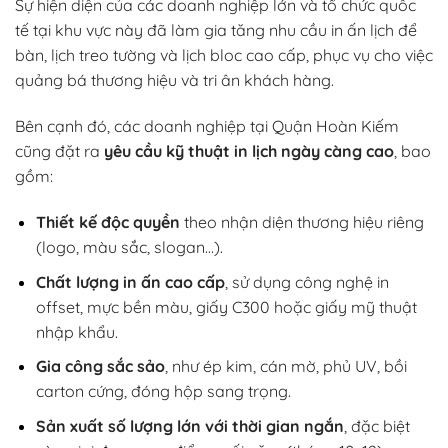
Sự hiện diện của các doanh nghiệp lớn và tổ chức quốc
tế tại khu vực này đã làm gia tăng nhu cầu in ấn lịch để
bàn, lịch treo tường và lịch bloc cao cấp, phục vụ cho việc
quảng bá thương hiệu và tri ân khách hàng.
Bên cạnh đó, các doanh nghiệp tại Quận Hoàn Kiếm
cũng đặt ra
yêu cầu kỹ thuật in lịch ngày càng cao
, bao
gồm:
Thiết kế độc quyền
theo nhận diện thương hiệu riêng
(logo, màu sắc, slogan…).
Chất lượng in ấn cao cấp
, sử dụng công nghệ in
offset, mực bền màu, giấy C300 hoặc giấy mỹ thuật
nhập khẩu.
Gia công sắc sảo
, như ép kim, cán mờ, phủ UV, bồi
carton cứng, đóng hộp sang trọng.
Sản xuất số lượng lớn với thời gian ngắn
, đặc biệt