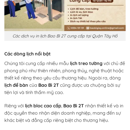
Các dịch vụ in lịch Bao Bì 2T cung cấp tại Quận Tây Hồ
Các dòng lịch nổi bật
Chúng tôi cung cấp nhiều mẫu
lịch treo tường
với chủ đề
phong phú như thiên nhiên, phong thủy, nghệ thuật hoặc
thiết kế riêng theo yêu cầu thương hiệu. Ngoài ra, dòng
lịch để bàn
của
Bao Bì 2T
cũng được ưa chuộng bởi sự
tiện lợi và tính thẩm mỹ cao.
Riêng với
lịch bloc cao cấp
,
Bao Bì 2T
nhận thiết kế và in
độc quyền theo nhận diện doanh nghiệp, mang đến sự
khác biệt và đẳng cấp riêng biệt cho thương hiệu.