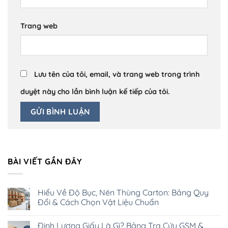
Trang web
Lưu tên của tôi, email, và trang web trong trình
duyệt này cho lần bình luận kế tiếp của tôi.
BÀI VIẾT GẦN ĐÂY
Hiểu Về Độ Bục, Nén Thùng Carton: Bảng Quy
Đổi & Cách Chọn Vật Liệu Chuẩn
Không
có
Định Lượng Giấy Là Gì? Bảng Tra Cứu GSM &
bình