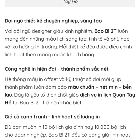
Tây Hồ
Đội ngũ thiết kế chuyên nghiệp, sáng tạo
Với đội ngũ designer giàu kinh nghiệm,
Bao Bì 2T
luôn
mang đến những mẫu lịch sáng tạo, tinh tế và phù hợp
với xu hướng thị trường. Mỗi thiết kế đều được điều chỉnh
linh hoạt theo mong muốn khách hàng.
Công nghệ in hiện đại – thành phẩm sắc nét
Hệ thống máy in offset và kỹ thuật số đời mới giúp
thành phẩm luôn đảm bảo
màu chuẩn – nét mịn – bền
lâu
. Đây là yếu tố then chốt giúp
dịch vụ in lịch Quận Tây
Hồ
tại Bao Bì 2T trở nên khác biệt.
Giá cả cạnh tranh – linh hoạt số lượng in
Dù bạn muốn in 10 bộ lịch gia đình hay 10.000 bộ lịch
cho doanh nghiệp, Bao Bì 2T đều có bảng giá linh hoạt