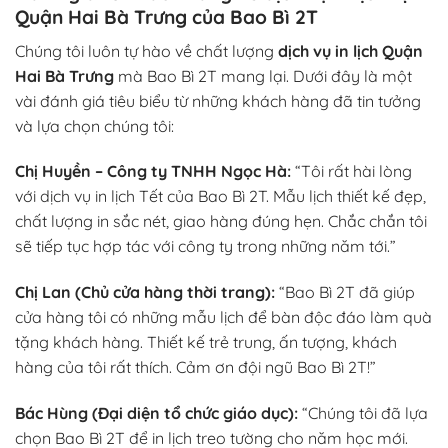
Quận Hai Bà Trưng của Bao Bì 2T
Chúng tôi luôn tự hào về chất lượng
dịch vụ in lịch Quận
Hai Bà Trưng
mà Bao Bì 2T mang lại. Dưới đây là một
vài đánh giá tiêu biểu từ những khách hàng đã tin tưởng
và lựa chọn chúng tôi:
Chị Huyền – Công ty TNHH Ngọc Hà:
“Tôi rất hài lòng
với dịch vụ in lịch Tết của Bao Bì 2T. Mẫu lịch thiết kế đẹp,
chất lượng in sắc nét, giao hàng đúng hẹn. Chắc chắn tôi
sẽ tiếp tục hợp tác với công ty trong những năm tới.”
Chị Lan (Chủ cửa hàng thời trang):
“Bao Bì 2T đã giúp
cửa hàng tôi có những mẫu lịch để bàn độc đáo làm quà
tặng khách hàng. Thiết kế trẻ trung, ấn tượng, khách
hàng của tôi rất thích. Cảm ơn đội ngũ Bao Bì 2T!”
Bác Hùng (Đại diện tổ chức giáo dục):
“Chúng tôi đã lựa
chọn Bao Bì 2T để in lịch treo tường cho năm học mới.