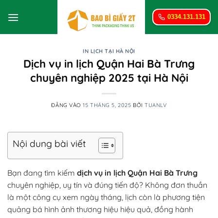
Bỏ
qua
0334.131.131
nội
dung
IN LỊCH TẠI HÀ NỘI
Dịch vụ in lịch Quận Hai Bà Trưng
chuyên nghiệp 2025 tại Hà Nội
ĐĂNG VÀO
15 THÁNG 5, 2025
BỞI
TUANLV
Nội dung bài viết
Bạn đang tìm kiếm
dịch vụ in lịch Quận Hai Bà Trưng
chuyên nghiệp, uy tín và đúng tiến độ? Không đơn thuần
là một công cụ xem ngày tháng, lịch còn là phương tiện
quảng bá hình ảnh thương hiệu hiệu quả, đồng hành