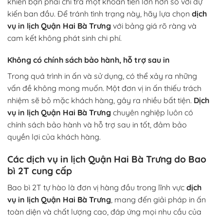
khiến bạn phải chi trả một khoản tiền lớn hơn so với dự
kiến ban đầu. Để tránh tình trạng này, hãy lựa chọn
dịch
vụ in lịch Quận Hai Bà Trưng
với bảng giá rõ ràng và
cam kết không phát sinh chi phí.
Không có chính sách bảo hành, hỗ trợ sau in
Trong quá trình in ấn và sử dụng, có thể xảy ra những
vấn đề không mong muốn. Một đơn vị in ấn thiếu trách
nhiệm sẽ bỏ mặc khách hàng, gây ra nhiều bất tiện.
Dịch
vụ in lịch Quận Hai Bà Trưng
chuyên nghiệp luôn có
chính sách bảo hành và hỗ trợ sau in tốt, đảm bảo
quyền lợi của khách hàng.
Các dịch vụ in lịch Quận Hai Bà Trưng do Bao
bì 2T cung cấp
Bao bì 2T tự hào là đơn vị hàng đầu trong lĩnh vực
dịch
vụ in lịch Quận Hai Bà Trưng
, mang đến giải pháp in ấn
toàn diện và chất lượng cao, đáp ứng mọi nhu cầu của