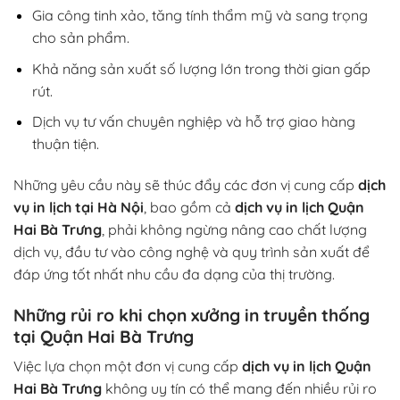
Gia công tinh xảo, tăng tính thẩm mỹ và sang trọng
cho sản phẩm.
Khả năng sản xuất số lượng lớn trong thời gian gấp
rút.
Dịch vụ tư vấn chuyên nghiệp và hỗ trợ giao hàng
thuận tiện.
Những yêu cầu này sẽ thúc đẩy các đơn vị cung cấp
dịch
vụ in lịch tại Hà Nội
, bao gồm cả
dịch vụ in lịch Quận
Hai Bà Trưng
, phải không ngừng nâng cao chất lượng
dịch vụ, đầu tư vào công nghệ và quy trình sản xuất để
đáp ứng tốt nhất nhu cầu đa dạng của thị trường.
Những rủi ro khi chọn xưởng in truyền thống
tại Quận Hai Bà Trưng
Việc lựa chọn một đơn vị cung cấp
dịch vụ in lịch Quận
Hai Bà Trưng
không uy tín có thể mang đến nhiều rủi ro