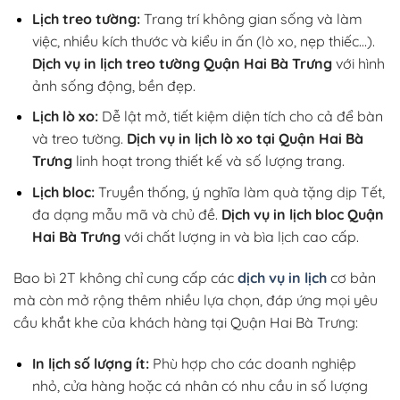
Lịch treo tường:
Trang trí không gian sống và làm
việc, nhiều kích thước và kiểu in ấn (lò xo, nẹp thiếc…).
Dịch vụ in lịch treo tường Quận Hai Bà Trưng
với hình
ảnh sống động, bền đẹp.
Lịch lò xo:
Dễ lật mở, tiết kiệm diện tích cho cả để bàn
và treo tường.
Dịch vụ in lịch lò xo tại Quận Hai Bà
Trưng
linh hoạt trong thiết kế và số lượng trang.
Lịch bloc:
Truyền thống, ý nghĩa làm quà tặng dịp Tết,
đa dạng mẫu mã và chủ đề.
Dịch vụ in lịch bloc Quận
Hai Bà Trưng
với chất lượng in và bìa lịch cao cấp.
Bao bì 2T không chỉ cung cấp các
dịch vụ in lịch
cơ bản
mà còn mở rộng thêm nhiều lựa chọn, đáp ứng mọi yêu
cầu khắt khe của khách hàng tại Quận Hai Bà Trưng:
In lịch số lượng ít:
Phù hợp cho các doanh nghiệp
nhỏ, cửa hàng hoặc cá nhân có nhu cầu in số lượng