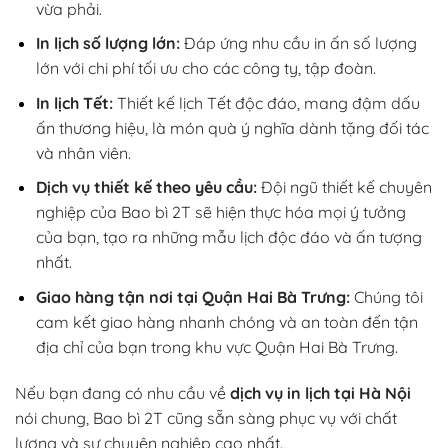
vừa phải.
In lịch số lượng lớn:
Đáp ứng nhu cầu in ấn số lượng
lớn với chi phí tối ưu cho các công ty, tập đoàn.
In lịch Tết:
Thiết kế lịch Tết độc đáo, mang đậm dấu
ấn thương hiệu, là món quà ý nghĩa dành tặng đối tác
và nhân viên.
Dịch vụ thiết kế theo yêu cầu:
Đội ngũ thiết kế chuyên
nghiệp của Bao bì 2T sẽ hiện thực hóa mọi ý tưởng
của bạn, tạo ra những mẫu lịch độc đáo và ấn tượng
nhất.
Giao hàng tận nơi tại Quận Hai Bà Trưng:
Chúng tôi
cam kết giao hàng nhanh chóng và an toàn đến tận
địa chỉ của bạn trong khu vực Quận Hai Bà Trưng.
Nếu bạn đang có nhu cầu về
dịch vụ in lịch tại Hà Nội
nói chung, Bao bì 2T cũng sẵn sàng phục vụ với chất
lượng và sự chuyên nghiệp cao nhất.