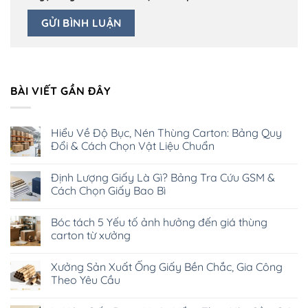
BÀI VIẾT GẦN ĐÂY
Hiểu Về Độ Bục, Nén Thùng Carton: Bảng Quy
Đổi & Cách Chọn Vật Liệu Chuẩn
Không
có
Định Lượng Giấy Là Gì? Bảng Tra Cứu GSM &
bình
luận
Cách Chọn Giấy Bao Bì
ở
Hiểu
Không
Về
có
Bóc tách 5 Yếu tố ảnh hưởng đến giá thùng
Độ
bình
Bục,
luận
carton từ xưởng
Nén
ở
Thùng
Định
Không
Carton:
Lượng
có
Xưởng Sản Xuất Ống Giấy Bền Chắc, Gia Công
Bảng
Giấy
bình
Quy
Là
luận
Theo Yêu Cầu
Đổi
Gì?
ở
&
Bảng
Bóc
Không
Cách
Tra
tách
có