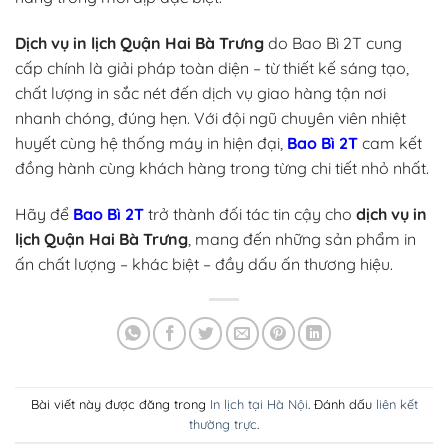
Dịch vụ in lịch Quận Hai Bà Trưng
do Bao Bì 2T cung
cấp chính là giải pháp toàn diện – từ thiết kế sáng tạo,
chất lượng in sắc nét đến dịch vụ giao hàng tận nơi
nhanh chóng, đúng hẹn. Với đội ngũ chuyên viên nhiệt
huyết cùng hệ thống máy in hiện đại,
Bao Bì 2T
cam kết
đồng hành cùng khách hàng trong từng chi tiết nhỏ nhất.
Hãy để
Bao Bì 2T
trở thành đối tác tin cậy cho
dịch vụ in
lịch Quận Hai Bà Trưng
, mang đến những sản phẩm in
ấn chất lượng – khác biệt – đầy dấu ấn thương hiệu.
Bài viết này được đăng trong
In lịch tại Hà Nội
. Đánh dấu
liên kết
thường trực
.